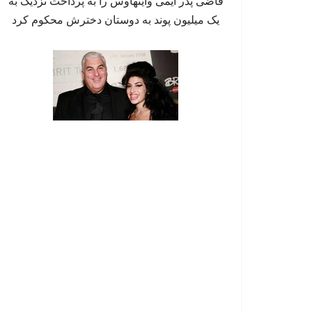
قاضی پدر ایمی واینهاوس را به پرداخت نزدیک به
یک میلیون پوند به دوستان دخترش محکوم کرد