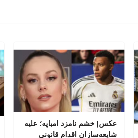
عکس| خشم نامزد امباپه؛ علیه
شایعه‌سازان اقدام قانونی