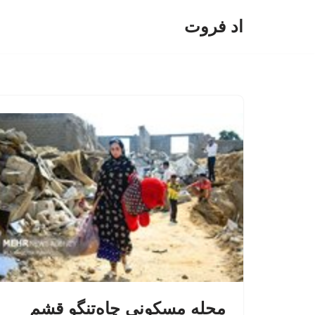
اد فروت
پرش
به
محتوا
محله مسکونی چاه‌تنگو قشم