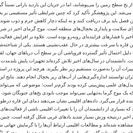
 از یخ سطح زمین را می‌پوشانند، اما در جریان این بازدید بارانی نسبتاً 
‌شد. این پژوهشگر تأکید کرد که چنین شرایطی تأثیر مستقیمی بر ی
 این فصل باید برف دریافت کنند و نه اینکه دچار کاهش جرم و ذوب شوند
 برای سلامت و پایداری یخچال‌های منطقه است. موج گرمای اخیر در شر
یر با فشارهای فزاینده‌ای روبه‌رو بوده است. علاوه بر افزایش فعالی
ن قاره با سرعت بیشتری در حال عقب‌نشینی هستند. یکی از شناخته‌شده
دلیل احتمال تأثیر گسترده فروپاشی آن بر سطح آب دریاهای جهان، لق
. دانشمندان در سال‌های اخیر تلاش کرده‌اند تجهیزات پایش بلندمدت ر
تغییرات آن را به‌صورت مستقیم زیر نظر بگیرند. هرچند این پروژه در اس
 توانستند اندازه‌گیری‌هایی از آب‌های زیر یخچال انجام دهند. نتایج ا
 مدل‌های علمی پیش‌بینی کرده بودند گرم‌تر است؛ موضوعی که می‌تواند
که یک موج گرما به‌تنهایی نمی‌تواند موجب نابودی یخ‌های جنوبگان شود، 
نده قرار می‌گیرد. داده‌های اقلیمی نشان می‌دهند دمای این قاره درطول
ه بسیاری از دانشمندان آن را با تغییرات اقلیمی ناشی از فعالیت‌های ا
شاهده شده‌اند و مطالعات اقلیمی ارتباط آن‌ها را با گرمایش جهانی نشان
جنوبگان دانشگاه ویکتوریا ولینگتون در نیوزیلند هشدار می‌دهد که اگر