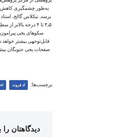
برسد. نیکلاس گالج، استاد
۳٫۵ تا ۴ درجه بالا
سکوهای یخی پیرامون ق
صفحات یخی جنوبگان بیش ا
برچسب‌ها:
اد فروت
اخ
دیدگاهتان را 