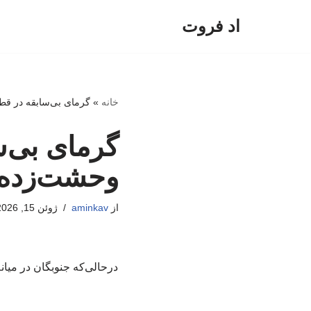
اد فروت
پرش
به
محتوا
خانه
»
گرمای بی‌سابقه در قط
گرمای بی‌س
وحشت‌زده 
از
aminkav
ژوئن 15, 2026
درحالی‌که جنوبگان در میا