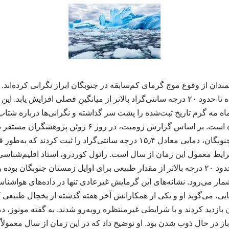
ندان از وقوع موج گرمای کم‌سابقه در جنوبگان ابراز نگرانی کرده‌اند.
برخی نقاط این قاره یخ‌زده تا حدود ۲۰ درجه سانتی‌گراد بالاتر از میانگین فصلی افزای
اه مه گرم تاریخ ثبت‌شده را پشت سر گذاشته و نگرانی‌ها درباره شتاب
اقلیمی را افزایش داده است. بر اساس گزارش زومیت، در روز 
شمالی‌ترین بخش قاره جنوبگان، دمایی معادل ۱۵٫۴ درجه سانتی‌گراد را ثبت کر
شرایط معمول این زمان از سال است. رائول کوردرو، استاد اقلیم‌شناسی
می‌گوید دمای ثبت‌شده حدود ۲۰ درجه بالاتر از مقدار طبیعی برای اوایل زمستان جنوبگ
مار می‌رود. نشانه‌های این گرمایش غیرعادی تنها در داده‌های هواشنا
ی، می‌گوید او و یکی از همکارانش آخر هفته گذشته از یخچال طبیعی ک
زدید کردند و با شرایطی غیرمنتظره روبه‌رو شدند. به گفته مونوز، دما 