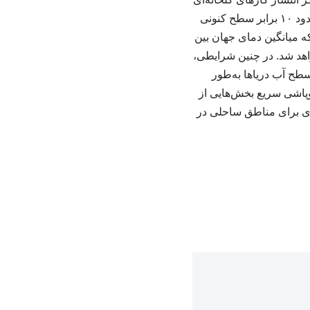
به‌طور چشمگیری کاهش نیابد، میزان ذوب یخ‌های جنوبگان تا پایان قرن حاضر ممکن است به حدود ۱۰ برابر سطح کنونی
ه میانگین دمای جهان بین
واهد شد. در چنین شرایطی،
طح آب دریاها به‌طور
ز ۴ درجه فراتر رود، احتمال فروپاشی سریع بخش‌هایی از
ای برای مناطق ساحلی در