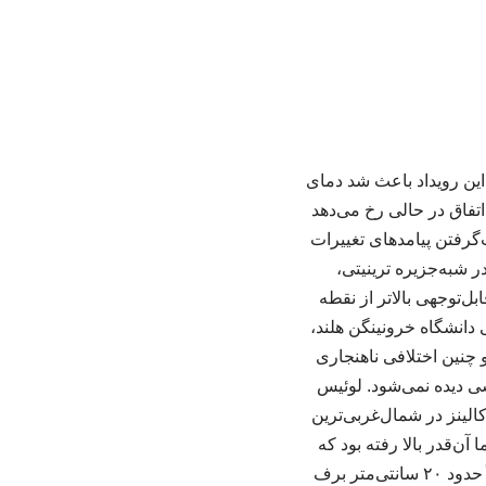
 این رویداد باعث شد دمای
ش یابد. این اتفاق در حالی رخ می‌دهد
‌گرفتن پیامدهای تغییرات
۶ ژوئن پژوهشگران مستقر در شبه‌جزیره ترینیتی،
دند که به‌طور قابل‌توجهی بالاتر از نقطه
 دانشگاه خرونینگن هلند،
ان بوده و چنین اختلافی ناهنجاری
سی دیده نمی‌شود. لوئیس
الینز در شمال‌غربی‌ترین
آن‌قدر بالا رفته بود که
تقریباً همه چیز در فضای باز در حال ذوب شدن بود. او توضیح داد که در این زمان از سال معمولاً حدود ۲۰ سانتی‌متر برف