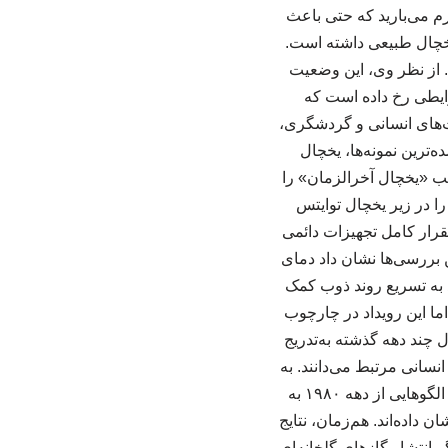
گرم می‌بارید که حتی باعث
خچال طبیعی داشته است.
. از نظر وی، این وضعیت
ایطی رخ داده است که
ت‌های انسانی و گردشگری،
‌ترین نمونه‌ها، یخچال
ب «یخچال آخرالزمان» را
ا در زیر یخچال توایتس
تقرار کامل تجهیزات دائمی
ین بررسی‌ها نشان داد دمای
 به تسریع روند ذوب کمک
اما این رویداد در چارچوب
 چند دهه گذشته به‌تدریج
نسانی مرتبط می‌دانند. به
گفته کوردرو، موج گرمای اخیر درنتیجه وزش بسیار شدید بادهای غربی شکل گرفته است. چنین الگوهایی از دهه ۱۹۸۰ به
 داده‌اند. هم‌زمان، نتایج
 انتشار گازهای گلخانه‌ای