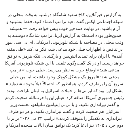
به گزارش خبرآنلاین، کاخ سفید شامگاه دوشنبه به وقت محلی در
شبکه اجتماعی ایکس گفت: «به ترامپ اعتماد کنید. فقط بنشینید و
آرام باشید، در نهایت همه‌چیز خوب پیش خواهد رفت — همیشه
همین‌طور بوده است!» به گزارش ایرنا، ترامپ شامگاه دوشنبه به
وقت محلی در مصاحبه با شبکه تلویزیونی آمریکایی ای بی سی نیوز
در تناقض با اظهارات قبلی خود مدعی شد، فکر می‌کند «طی هفته
آینده» با ایران برای تمدید آتش‌بس و بازگشایی تنگه هرمز به توافق
خواهد رسید. او در یک گفت‌وگوی تلفنی با این شبکه تلویزیونی آمریکا
مدعی شد: «اوضاع خوب به نظر می‌رسد، خیلی خوب.» ترامپ
مدعی شد: «امروز یک مشکل کوچک وجود داشت، اما من خیلی
سریع آن را برطرف کردم، همانطور که احتمالاً قبلاً متوجه شده‌اید.»
مشکل این بود که ایرانی‌ها از حملات اسرائیل به لبنان ناراحت بودند.
رئیس جمهوری آمریکا اضافه کرد: «بنابراین با حزب‌الله صحبت کردم
و گفتم تیراندازی نکنید، و با بی‌بی [بنیامین نتانیاهو، نخست‌وزیر
اسرائیل] هم صحبت کردم و گفتم تیراندازی نکنید، و هر دو طرف
تیراندازی به یکدیگر را متوقف کردند.» ترامپ ۲۳ می ۲۰۲۶ برابر با
دوم خرداد ۱۴۰۵ نیز ادعا کرد: یک توافق میان ایالات متحده آمریکا و