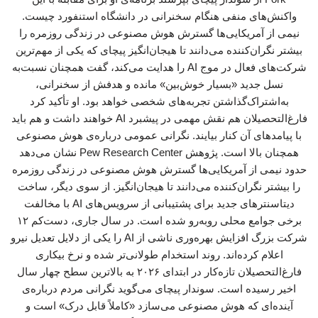
واکنش‌های منفی هنگام سخنرانی در دانشگاه استنفورد چیست.
نیمی از آمریکایی‌ها گسترش هوش مصنوعی در زندگی روزمره را
بیشتر نگران‌کننده می‌دانند تا هیجان‌انگیز پیچای که یکی از مهم‌ترین
شرکت‌های فعال در موج AI را هدایت می‌کند، گفت همچنان نسبت‌به
نسل جدید «بسیار خوش‌بین» مانده و هدفش از سخنرانی،
به‌اشتراک‌گذاشتن تجربه‌های شخصی خواهد بود. او تأکید کرد
فارغ‌التحصیلان هم نقش مهمی در پیشبرد AI خواهند داشت و هم باید
با پیامدهای آن کنار بیایند. نگرانی عمومی درباره‌ی هوش مصنوعی
همچنان بالا است. پژوهش ‌Pew Research Center نشان می‌دهد
حدود نیمی از آمریکایی‌ها گسترش هوش مصنوعی در زندگی روزمره
را بیشتر نگران‌کننده می‌دانند تا هیجان‌انگیز. از سوی دیگر، ساخت
دیتاسنترهای جدید برای پشتیبانی از سرویس‌های AI با مخالفت
برخی جوامع محلی روبه‌رو شده است. در سال جاری، دست‌کم ۱۲
شرکت بزرگ افزایش بهره‌وری ناشی از AI را یکی از دلایل تعدیل نیرو
اعلام کرده‌اند. روند استخدام طولانی‌تر شده و نرخ بیکاری
فارغ‌التحصیلان تازه‌کار در ابتدای ۲۰۲۶ به بالاترین سطح چهار سال
اخیر رسیده است. سوندار پیچای می‌گوید نگرانی مردم درباره‌ی
آینده‌ای که هوش مصنوعی می‌سازد «کاملاً قابل درک» است و