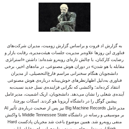
به گزارش اد فروت و براساس گزارش زومیت، مدیران شرکت‌های
فناوری این روزها علاوه‌بر مدیریت جلسات هیئت‌مدیره، رقابت بازار و
رضایت کارکنان، با چالش تازه‌ای روبه‌رو شده‌اند: داشتن «استراتژی
مقابله با هو شدن» در دوران هوش مصنوعی. در ماه‌های اخیر، برخی
دانشجویان هنگام سخنرانی مراسم فارغ‌التحصیلی، از مدیران
فناوری به‌دلیل اظهارنظرهای خوش‌بینانه درباره‌ی هوش مصنوعی
انتقاد کرده‌اند؛ واکنشی که نگرانی فزاینده‌ی نسل جدید نسبت‌به
آینده‌ی شغلی را نشان می‌دهد. دانشجویان، اریک اشمیت، مدیرعامل
پیشین گوگل را در دانشگاه آریزونا هو کردند. ‌اسکات بورچتا،
مدیرعامل ‌Big Machine Records نیز پس از صحبت درباره‌ی تأثیر AI
بر موسیقی و رسانه در دانشگاه Middle Tennessee State با واکنش
منفی روبه‌رو شد. همین موضوع باعث شد مجریان پادکست ‌Hard
Fork از سوندار پیچای بپرسند برنامه‌ی او برای مقابله با این