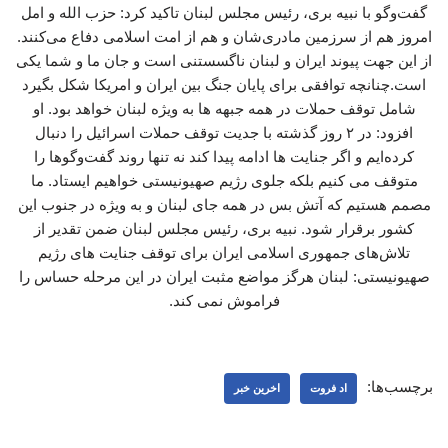
گفت‌وگو با نبیه بری، رئیس مجلس لبنان تاکید کرد: حزب الله و امل
امروز هم از سرزمین مادری‌شان و هم از امت اسلامی دفاع می‌کنند.
از این جهت پیوند ایران و لبنان ناگسستنی است و جان ما و شما یکی
است.چنانچه توافقی برای پایان جنگ بین ایران و امریکا شکل بگیرد
شامل توقف حملات در همه جبهه ها به ویژه لبنان خواهد بود. او
افزود: در ۲ روز گذشته با جدیت توقف حملات اسرائیل را دنبال
کرده‌ایم و اگر جنایت ها ادامه پیدا کند نه تنها روند گفت‌وگوها را
متوقف می کنیم بلکه جلوی رژیم صهیونیستی خواهیم ایستاد. ما
مصمم هستیم که آتش بس در همه جای لبنان و به ویژه در جنوب این
کشور برقرار شود. نبیه بری، رئیس مجلس لبنان ضمن تقدیر از
تلاش‌های جمهوری اسلامی ایران برای توقف جنایت های رژیم
صهیونیستی: لبنان هرگز مواضع مثبت ایران در این مرحله حساس را
فراموش نمی کند.
برچسب‌ها:
اد فروت
اخرین خبر