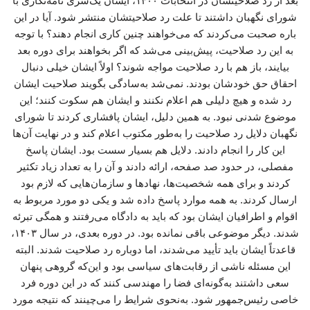
بعد از رد صلاحیتشان در انتخابات ۱۴۰۰، ایشان یک‌سری نامه‌نگاری با
شورای نگهبان داشتند تا علت رد صلاحیتشان منتشر شود. آیا در این
باره صحبت می‌کردند که می‌خواهند چنین کاری انجام دهند؟ با توجه
به این رد صلاحیت، پیش‌بینی می‌شد که اگر بخواهند برای دوره بعد
بیایند، باز هم با رد صلاحیت مواجه شوند؟ اولاً ایشان خیلی دنبال
احقاق حق خودشان بودند. نمی‌شد به‌سادگی بگویند صلاحیت ایشان
رد شده و هیچ دلیلی هم اعلام نکنند و ایشان هم سکوت کنند؛ این
موضوع شدنی نبود. به همین دلیل، ایشان پافشاری کردند تا شورای
نگهبان دلایل رد صلاحیت را به‌طور مکتوب اعلام کند و در نهایت آن‌ها
این کار را انجام دادند. دلایل هم بسیار سست بود. ایشان پاسخ
مفصلی، در حدود صد صفحه، ارائه دادند و آن را به تعداد زیاد تکثیر
کردند و برای همه شخصیت‌ها، نهادها و سازمان‌هایی که لازم بود
ارسال کردند. به همه موارد پاسخ داده شد و یکی دو مورد مربوط به
اقوام و اطرافیان ایشان بود که باید به دادگاه می‌رفتند و همگی تبرئه
شدند. دیگر موضوعی باقی نمانده بود. در دوره بعدی، در سال ۱۴۰۳،
قاعدتاً ایشان باید تأیید می‌شدند، اما دوباره رد صلاحیت شدند. البته
این مسئله ناشی از رقابت‌های سیاسی بود و این‌که گروهی پنهان
سعی داشتند به‌گونه‌ای فضا را مهندسی کنند که در این دوره فرد
خاصی رئیس‌جمهور شود. به‌نحوی شرایط را می‌چینند که نتیجه مورد