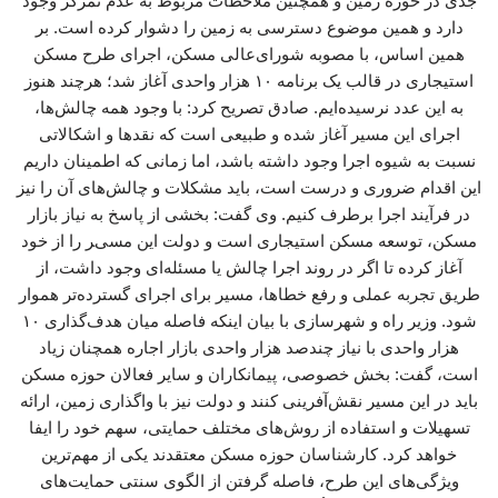
جدی در حوزه زمین و همچنین ملاحظات مربوط به عدم تمرکز وجود
دارد و همین موضوع دسترسی به زمین را دشوار کرده است. بر
همین اساس، با مصوبه شورای‌عالی مسکن، اجرای طرح مسکن
استیجاری در قالب یک برنامه ۱۰ هزار واحدی آغاز شد؛ هرچند هنوز
به این عدد نرسیده‌ایم. صادق تصریح کرد: با وجود همه چالش‌ها،
اجرای این مسیر آغاز شده و طبیعی است که نقدها و اشکالاتی
نسبت به شیوه اجرا وجود داشته باشد، اما زمانی که اطمینان داریم
این اقدام ضروری و درست است، باید مشکلات و چالش‌های آن را نیز
در فرآیند اجرا برطرف کنیم. وی گفت: بخشی از پاسخ به نیاز بازار
مسکن، توسعه مسکن استیجاری است و دولت این مسیر را از خود
آغاز کرده تا اگر در روند اجرا چالش یا مسئله‌ای وجود داشت، از
طریق تجربه عملی و رفع خطاها، مسیر برای اجرای گسترده‌تر هموار
شود. وزیر راه و شهرسازی با بیان اینکه فاصله میان هدف‌گذاری ۱۰
هزار واحدی با نیاز چندصد هزار واحدی بازار اجاره همچنان زیاد
است، گفت: بخش خصوصی، پیمانکاران و سایر فعالان حوزه مسکن
باید در این مسیر نقش‌آفرینی کنند و دولت نیز با واگذاری زمین، ارائه
تسهیلات و استفاده از روش‌های مختلف حمایتی، سهم خود را ایفا
خواهد کرد. کارشناسان حوزه مسکن معتقدند یکی از مهم‌ترین
ویژگی‌های این طرح، فاصله گرفتن از الگوی سنتی حمایت‌های