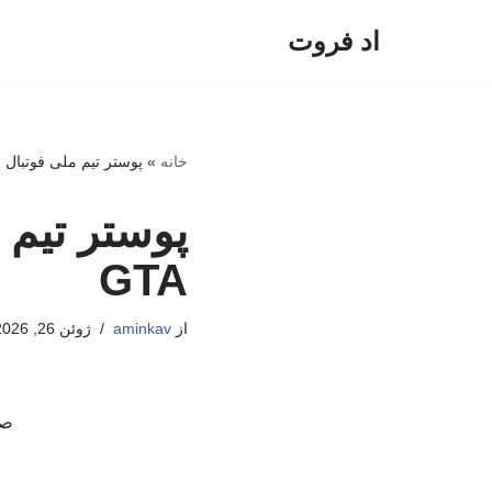
اد فروت
پرش
به
محتوا
خانه
»
پوستر تیم ملی فوتبال ایر
پوستر تیم م
GTA
از
aminkav
ژوئن 26, 2026
صف