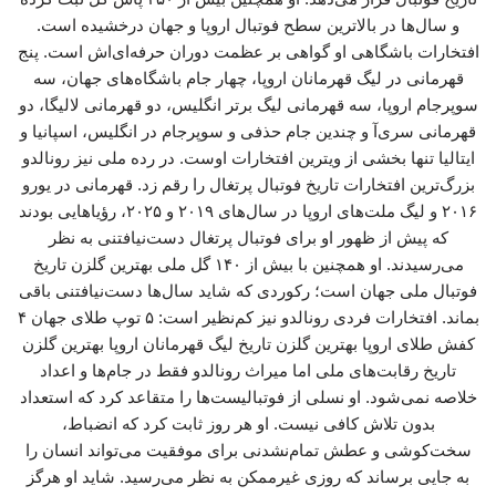
و سال‌ها در بالاترین سطح فوتبال اروپا و جهان درخشیده است.
افتخارات باشگاهی او گواهی بر عظمت دوران حرفه‌ای‌اش است. پنج
قهرمانی در لیگ قهرمانان اروپا، چهار جام باشگاه‌های جهان، سه
سوپرجام اروپا، سه قهرمانی لیگ برتر انگلیس، دو قهرمانی لالیگا، دو
قهرمانی سری‌آ و چندین جام حذفی و سوپرجام در انگلیس، اسپانیا و
ایتالیا تنها بخشی از ویترین افتخارات اوست. در رده ملی نیز رونالدو
بزرگ‌ترین افتخارات تاریخ فوتبال پرتغال را رقم زد. قهرمانی در یورو
۲۰۱۶ و لیگ ملت‌های اروپا در سال‌های ۲۰۱۹ و ۲۰۲۵، رؤیاهایی بودند
که پیش از ظهور او برای فوتبال پرتغال دست‌نیافتنی به نظر
می‌رسیدند. او همچنین با بیش از ۱۴۰ گل ملی بهترین گلزن تاریخ
فوتبال ملی جهان است؛ رکوردی که شاید سال‌ها دست‌نیافتنی باقی
بماند. افتخارات فردی رونالدو نیز کم‌نظیر است: ۵ توپ طلای جهان ۴
کفش طلای اروپا بهترین گلزن تاریخ لیگ قهرمانان اروپا بهترین گلزن
تاریخ رقابت‌های ملی اما میراث رونالدو فقط در جام‌ها و اعداد
خلاصه نمی‌شود. او نسلی از فوتبالیست‌ها را متقاعد کرد که استعداد
بدون تلاش کافی نیست. او هر روز ثابت کرد که انضباط،
سخت‌کوشی و عطش تمام‌نشدنی برای موفقیت می‌تواند انسان را
به جایی برساند که روزی غیرممکن به نظر می‌رسید. شاید او هرگز