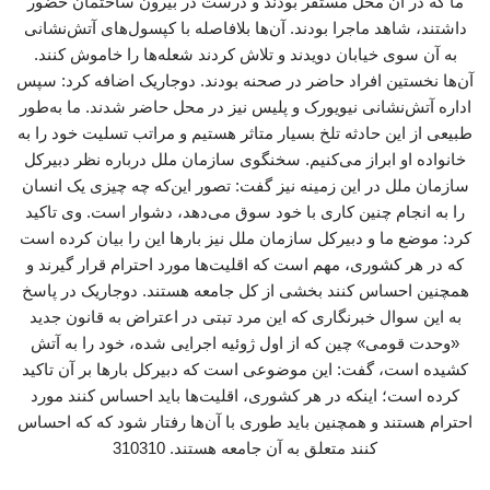
ما که در آن محل مستقر بودند و درست در بیرون ساختمان حضور
داشتند، شاهد ماجرا بودند. آن‌ها بلافاصله با کپسول‌های آتش‌نشانی
به آن سوی خیابان دویدند و تلاش کردند شعله‌ها را خاموش کنند.
آن‌ها نخستین افراد حاضر در صحنه بودند. دوجاریک اضافه کرد: سپس
اداره آتش‌نشانی نیویورک و پلیس نیز در محل حاضر شدند. ما به‌طور
طبیعی از این حادثه تلخ بسیار متاثر هستیم و مراتب تسلیت خود را به
خانواده او ابراز می‌کنیم. سخنگوی سازمان ملل درباره نظر دبیرکل
سازمان ملل در این زمینه نیز گفت: تصور این‌که چه چیزی یک انسان
را به انجام چنین کاری با خود سوق می‌دهد، دشوار است. وی تاکید
کرد: موضع ما و دبیرکل سازمان ملل نیز بارها این را بیان کرده است
که در هر کشوری، مهم است که اقلیت‌ها مورد احترام قرار گیرند و
همچنین احساس کنند بخشی از کل جامعه هستند. دوجاریک در پاسخ
به این سوال خبرنگاری که این مرد تبتی در اعتراض به قانون جدید
«وحدت قومی» چین که از اول ژوئیه اجرایی شده، خود را به آتش
کشیده است، گفت: این موضوعی است که دبیرکل بارها بر آن تاکید
کرده است؛ اینکه در هر کشوری، اقلیت‌ها باید احساس کنند مورد
احترام هستند و همچنین باید طوری با آن‌ها رفتار شود که که احساس
کنند متعلق به آن جامعه هستند. 310310