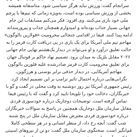
سرانجام گفت: ورزش نباید هرگز سیاسی شود. متاسفانه همیشه
بخشی از ورزش سیاسی بوده است، به‌ویژه زمانی که تیم‌ها با پرچم
ملی خود بازی می‌کنند. وی افزود: فکر می‌کنم مسابقات این جام
جهانی بسیار جذاب بوده‌اند و امیدوارم همچنان جذاب و پیروزمندانه
ادامه پیدا کنند. فیفا در اقدامی جنجالی محرومیت «فولارین بالوگون»
مهاجم تیم ملی آمریکا برای یک بازی در پی دریافت کارت قرمز را به
حالت تعلیق درآورد و او می‌تواند در دیدار یک‌هشتم نهایی جام جهانی
۲۰۲۶ مقابل بلژیک به میدان برود. تصمیم نهاد حاکم بر فوتبال جهان
برای تعلیق محرومیت کارت قرمز صادرشده علیه فلورین بالوگون
مهاجم آمریکایی، در دیدار حذفی برابر بوسنی و هرزگوین،
نگرانی‌هایی درباره احتمال تاثیر ترامپ بر این تصمیم ایجاد کرد.
رئیس جمهوری آمریکا نیز روز دوشنبه به وقت محلی در گفت و گو با
خبرنگاران، دخالت خود را تلویحا تایید کرد و گفت که با رئیس فیفا
تماس گرفته است. توضیحات دوجاریک درباره خودسوزی فردی
مقابل سازمان ملل دوجاریک همچنین در پاسخ به سوالات خبرنگاران
درباره خودسوزی فردی معترض مقابل سازمان ملل در پنج شنبه
شب گفت: آنچه رخ داد، از منظر انسانی و در هر سطحی کاملا
غم‌انگیز است. سخنگوی سازمان ملل گفت: دو تن از نیروهای امنیتی