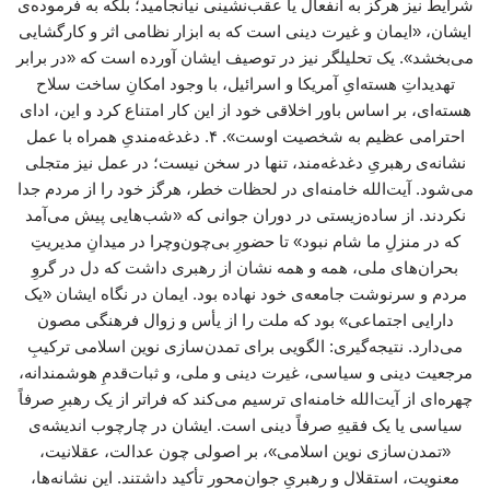
شرایط نیز هرگز به انفعال یا عقب‌نشینی نیانجامید؛ بلکه به فرموده‌ی
ایشان، «ایمان و غیرت دینی است که به ابزار نظامی اثر و کارگشایی
می‌بخشد». یک تحلیلگر نیز در توصیف ایشان آورده است که «در برابر
تهدیداتِ هسته‌ایِ آمریکا و اسرائیل، با وجود امکانِ ساخت سلاح
هسته‌ای، بر اساس باور اخلاقی خود از این کار امتناع کرد و این، ادای
احترامی عظیم به شخصیت اوست». ۴. دغدغه‌مندیِ همراه با عمل
نشانه‌ی رهبریِ دغدغه‌مند، تنها در سخن نیست؛ در عمل نیز متجلی
می‌شود. آیت‌الله خامنه‌ای در لحظات خطر، هرگز خود را از مردم جدا
نکردند. از ساده‌زیستی در دوران جوانی که «شب‌هایی پیش می‌آمد
که در منزلِ ما شام نبود» تا حضورِ بی‌چون‌وچرا در میدانِ مدیریتِ
بحران‌های ملی، همه و همه نشان از رهبری داشت که دل در گروِ
مردم و سرنوشت جامعه‌ی خود نهاده بود. ایمان در نگاه ایشان «یک
دارایی اجتماعی» بود که ملت را از یأس و زوال فرهنگی مصون
می‌دارد. نتیجه‌گیری: الگویی برای تمدن‌سازی نوین اسلامی ترکیبِ
مرجعیت دینی و سیاسی، غیرت دینی و ملی، و ثبات‌قدمِ هوشمندانه،
چهره‌ای از آیت‌الله خامنه‌ای ترسیم می‌کند که فراتر از یک رهبرِ صرفاً
سیاسی یا یک فقیهِ صرفاً دینی است. ایشان در چارچوب اندیشه‌ی
«تمدن‌سازی نوین اسلامی»، بر اصولی چون عدالت، عقلانیت،
معنویت، استقلال و رهبریِ جوان‌محور تأکید داشتند. این نشانه‌ها،