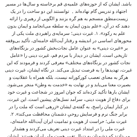
باشد. ایشان که از حوزه‌های علمیه‌ی قم برخاسته و سال‌ها در مسیر
اجتهاد و تدریس گام نهاده‌اند， توانستند این دو ساحت را در یک
زیست‌منطقِ منسجم به هم گره بزنند و الگویی از رهبری را ارائه
دهند که در آن، «علم بدون ایمان به سلطه می‌انجامد و ایمان بدون
علم به رکود». ۱. غیرت دینی؛ سرمایه‌ی راهبردی ملت یکی از
محورهای اساسی در اندیشه و رفتار آیت‌الله خامنه‌ای، تأکید بی‌وقفه
بر «غیرت دینی» به عنوان عامل نجات‌بخش کشور در بزنگاه‌های
تاریخی است. ایشان در دیدار با مردم قم، غیرت دینی را «عامل
نجات کشور در بزنگاه‌های مختلف» معرفی کردند و فرمودند که این
غیرت، تهدیدها را به فرصت تبدیل می‌کند. در نگاه ایشان، غیرت دینی
هرگز به معنای تعصب کورکورانه نیست، بلکه همراه با عقلانیت و
بصیرت معنا می‌یابد و در نهایت به «خدمت به وطن» منجر می‌شود.
ایشان بارها تأکید کرده‌اند که جوان امروز در شجاعت و غیرت خود
برای دفاع از هویت دینی، سرآمد نسل‌های پیشین است. این غیرت،
در کنار ایمان راسخ، به گفته‌ی ایشان «زرهی است که ملت را در
برابر جنگ نرم و فرسایش روحیِ دشمنان محافظت می‌کند». ۲.
غیرت ملی؛ حراست از هویت و تمامیت ایران آیت‌الله خامنه‌ای،
غیرت ملی را در امتداد غیرت دینی تعریف می‌کردند و هشدار
می‌دادند که دشمنان به دنبال تغییر هویت ملی ایران هستند. ایشان