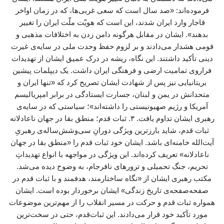
فرموده‌اند: «صد سال است که سعی غربی‌ها، که در زمان اواخر
قاجار وارد ایران شدند، این است که هویّت ملّت ایران را تغییر
بدهند». ایشان در مقابل هرگونه دامن زدن به اختلافات مذهبی و
قومی هشدار می‌دادند و بر لزوم حفظ وحدت ملی در سایه‌ی غیرت
دینی تأکید داشتند. این نگاه، ریشه در درک عمیق ایشان از تهدیدات
فراروی تمامیت ارضی و فرهنگی ایران داشت. یک دیپلمات پیشین
بریتانیایی نیز پس از شهادت ایشان تصریح کرد که «تنها ایران و
متحدانش در یمن و لبنان، جسارت ایستادگی در برابر امپریالیسم
آمریکا و رژیم صهیونیستی را داشته‌اند»؛ سیاستی که در سایه‌ی
رهبری ایشان تداوم یافت. ۳. ثبات قدم؛ منطق بقا در جهان ناعادلانه
ثبات قدم، شاید بارزترین ویژگی دورانِ سی‌وشش‌ساله‌ی رهبریِ
آیت‌الله خامنه‌ای باشد. ایشان خود ثبات قدم را «منطق بقا در جهان
ناعادلانه» تعریف کرده‌اند. این ویژگی در مواجهه با انواع تهدیداتِ
تحریم، جنگ تحمیلی و ترورهای نافرجام، به وضوح دیده می‌شد.
مکتب رهبری ایشان از «نگاه ساختارمند، هدفمند و با ثبات قدم در
صفحه‌صفحه‌ی تاریخ زندگی» ایشان برخوردار بوده است. ایشان
همواره ثبات قدم و حرکت در مسیر انقلاب را از مهم‌ترین موضوعات
مورد تأکید خود قرار می‌دادند. این ثبات‌قدم، حتی در سخت‌ترین