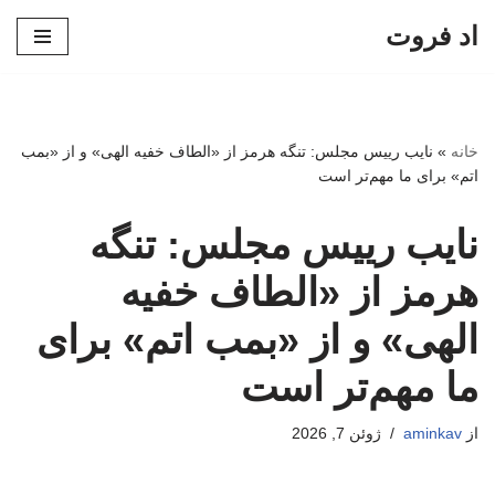
اد فروت
پرش
به
محتوا
خانه
»
نایب رییس مجلس: تنگه هرمز از «الطاف خفیه الهی» و از «بمب
اتم» برای ما مهم‌تر است
نایب رییس مجلس: تنگه
هرمز از «الطاف خفیه
الهی» و از «بمب اتم» برای
ما مهم‌تر است
از
aminkav
ژوئن 7, 2026