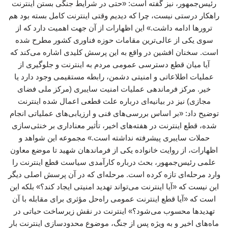
رئیس‌جمهور، نیز گفته است: «حتی در شرایط جنگی بستن اینترنت
راهکار درستی نیست، چرا که دیدیم وقتی اینترنت کامل بسته بود هم
ترورها ادامه داشت.» این اظهارات از آن جهت اهمیت دارد که از
سوی یکی از عالی‌ترین مقامات حوزه فناوری کشور مطرح شده
است. سخنان افشین در واقع به این پرسش کلیدی اشاره می‌کند که
آیا میان قطع دسترسی عمومی مردم به اینترنت و جلوگیری از
عملیات اطلاعاتی و امنیتی دشمن، رابطه مستقیمی وجود دارد یا
خیر. مرکز فرماندهی عملیات امنیت سایبری (مرکز ملی فضای
مجازی) نیز در بیانیه‌ای درباره علت قطعی اعمال شده اینترنت
توضیح داد: «بر اساس بررسی‌های فنی و ارزیابی‌های عملیاتی انجام‌
شده، قطع اینترنت در هفته‌های اخیر، تأثیر معناداری بر خنثی‌سازی
حملات سایبری پیشرفته نداشته است.» مجموعه این شواهد و
اظهارات، از روایت خانواده یکی از فرماندهان شهید تا موضع معاون
علمی رئیس‌جمهور، بحث درباره کارآمدی سیاست قطع اینترنت را
وارد مرحله‌ای تازه کرده است. مرحله‌ای که در آن پرسش اصلی دیگر
این نیست که «آیا اینترنت می‌تواند تهدید امنیتی ایجاد کند؟» بلکه این
است که «آیا قطع اینترنت عمومی راه‌حل مؤثری برای مقابله با آن
تهدیدها محسوب می‌شود؟» اینترنت در نقش زیرساخت حیاتی در
ماه‌های اخیر و به ویژه پس از جنگ، موضوع محدودسازی اینترنت بار