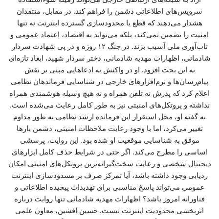
سرویس‌های اطلاعاتی دشمن را فراهم کند. در مقابل، منتقدان
هشدار می‌دهند که قطع یا محدودسازی گسترده اینترنت نه تنها
امنیت را تضمین نمی‌کند، بلکه می‌تواند به اقتصاد، اعتماد عمومی و
تاب‌آوری ملی آسیب بزند. در جنگ ۱۲ روزه و در پی شهادت سردار
شادمانی، اظهارات مهدیه شادمانی، دختر سردار شهید، ابعاد تازه‌ای
به این بحث افزود. او در واکنش به ادعاهایی مبنی بر نقش
پیام‌رسان‌ها و نرم‌افزارهای خارجی در شناسایی فرماندهان نظامی
اعلام کرد که پدرش نه تلفن همراه و نه هیچ وسیله هوشمندی همراه
نداشته و پروتکل‌های امنیتی نیز به طور کامل رعایت می‌شده است.
به گفته او، محل استقرار این فرمانده ارشد نظامی به طور مداوم
تغییر می‌کرد، اما با وجود رعایت ملاحظات امنیتی، دشمن بارها
موفق به شناسایی موقعیت او شده بود. این روایت، پرسشی
اساسی را مطرح می‌کند. اگر حتی در شرایط حذف کامل ابزارهای
دیجیتال شخصی و رعایت سخت‌گیرانه‌ترین پروتکل‌های امنیتی امکان
ردیابی وجود داشته باشد، آیا تمرکز صرف بر مسدودسازی اینترنت
عمومی می‌تواند پاسخ مناسبی برای تهدیدات پیچیده اطلاعاتی و
فناورانه امروز باشد؟ اظهارات مهدیه شادمانی تنها روایت درباره
اثربخشی محدودیت اینترنت نیست. حسین افشین، معاون علمی