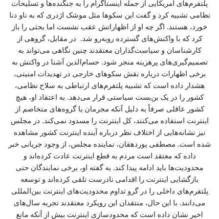
پلتفرم‌های آمریکایی از جمله اینستاگرام را به جنگنده‌ها و تسلیحات
نظامی تشبیه کرد و گفت این سکوها مثل موشک اژدری که به ناو دنا
خورد، هستند. اگر چه او از اظهاراتش عقب نشست اما بحثی را باز
کرد که با واکنش‌های گسترده روبه‌رو شد. در مقابل، گروهی از
کارشناسان و سیاست‌گذاران معتقدند چنین نگاهی می‌تواند به
تصمیم‌گیری‌های پرهزینه منجر شود. حسام‌الدین آشنا در واکنش به
برخی اظهارات درباره نقش سکوهای خارجی در تهدیدات امنیتی،
هشدار داده است که تشبیه پلتفرم‌های ارتباطی به سلاح نظامی،
کشور را در یک بن‌بست سیاستی قرار می‌دهد. به اعتقاد او، هیچ
کشور عاقلی صرفاً به دلیل آنکه مجرمان یا گروه‌های متخاصم از
اینترنت استفاده می‌کنند، کل اینترنت را مسدود نمی‌کند. در مجلس
نیز نشانه‌هایی از اختلاف نظر درباره آینده اینترنت کشور مشاهده
شده است. مصطفی پوردهقان، نماینده مجلس، از وجود جریانی خبر
داده که معتقد است مردم به قطع اینترنت عادت کرده‌اند و
محدودیت‌ها باید ادامه پیدا کند. به گفته او، برخی نمایندگان حتی
بازگشایی اینترنت را اقدامی نادرست تلقی کرده‌اند و توسعه
پلتفرم‌های داخلی را در گرو تداوم محدودیت‌های اینترنت بین‌المللی
می‌دانند. با این حال، منتقدان این رویکرد معتقدند تجربه سال‌های
اخیر نشان داده است که محدودسازی اینترنت بیش از آنکه مانع