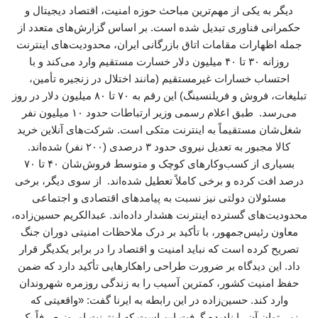
دیگر به یکی از مهم‌ترین مباحث حوزه امنیت، اقتصاد دیجیتال و
حکمرانی فناوری تبدیل شده است. بر اساس گزارش‌های متعدد از
جمله اظهارات مقامات اتاق بازرگانی ایران، محدودیت‌های اینترنت
روزانه ۳۰ تا ۴۰ میلیون دلار خسارت مستقیم وارد می‌کند و با
احتساب خسارات غیرمستقیم (مانند اختلال در زنجیره تأمین،
تبلیغات، فروش و فریلنسینگ) این رقم به ۷۰ تا ۸۰ میلیون دلار در روز
می‌رسد. طبق اعلام رسمی وزیر ارتباطات حدود ۱۰ میلیون نفر
شغل‌شان مستقیماً به اینترنت متکی است. شرکت‌های آنلاین خرید
کالا مجبور به تعدیل نیروی حدود ۳ درصدی (۲۰۰ نفر) شده‌اند.
بسیاری از کسب‌وکارهای کوچک و متوسط فروش‌شان ۴۰ تا ۷۰
درصد افت کرده و برخی کاملاً تعطیل شده‌اند. از سوی دیگر، برخی
مسئولان دولتی نیز نسبت به پیامدهای اقتصادی و اجتماعی
محدودیت‌های گسترده اینترنت هشدار داده‌اند. عبدالکریم حسین‌زاده،
معاون رئیس‌جمهور، با تأکید بر درک ملاحظات امنیتی دوران جنگ
تصریح کرده است که نباید امنیت و اقتصاد را در برابر یکدیگر قرار
داد. این دیدگاه بر ضرورت طراحی راهکارهایی تأکید دارد که ضمن
حفظ امنیت کشور، کمترین آسیب را به زندگی روزمره شهروندان
وارد کند. حسین‌زاده در این رابطه به ایرنا گفت: «واقعیتی که
نمی‌توان آن را نادیده گرفت این است که اینترنت امروز صرفاً یک