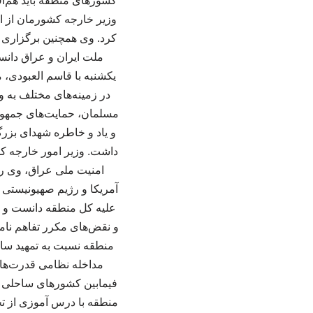
کشورهای منطقه باید هم‌افز
وزیر خارجه کشورمان از اه
کرد. وی همچنین برگزاری م
ملت ایران و عراق دانس
یکشنبه با قاسم العبودی، 
در زمینه‌های مختلف به و
مسلمان، حمایت‌های جمهور
و یاد و خاطره شهدای بزرگ
داشت. وزیر امور خارجه ک
امنیت ملی عراق، وی را
آمریکا و رژیم صهیونیستی ق
علیه کل منطقه دانست و با
و نقض‌های مکرر تفاهم نام
منطقه نسبت به تمهید ساز
مداخله نظامی قدرت‌های
فیمابین کشورهای ساحلی خل
منطقه با درس آموزی از ت