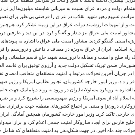
ایی بیشتری داشته باشند تا صلح و ثبات در سراسر منطقه غرب آسیا است
تمام دولت و مردم عراق نسبت به میزبانی شایسته میلیون‌ها ایرانی زا
راسم تشییع رهبر شهید انقلاب در عراق را فرصتی بی‌نظیر برای تعم
ت و از تمهیدات ارزشمند دولت عراق در این زمینه تشکر کرد. هم‌چنی
مشاور امنیت ملی عراق نیز دیدار و گفتگو کرد. در این دیدار طرفین در
یژه امنیتی گفتگو کردند. مشاور امنیت ملی عراق با اشاره به پیوندها
ی اسلامی ایران از عراق به‌ویژه در مصاف با داعش و تروریسم را ف
 راه صلح و امنیت و مقابله با تروریسم شهید حاج قاسم سلیمانی و ا
شورمان ضمن تبریک تشکیل دولت جدید و آرزوی توفیق برای قاسم ال
 در جریان آخرین تحولات مرتبط با امنیت منطقه‌ای متعاقب امضای تف
رار داد. وزیر امور خارجه کشورمان، تجاوز نظامی امریکا و رژیم صهی
 اشاره به رویکرد مسئولانه ایران در ورود به روند دیپلماتیک جهت خات
ه اسلام آباد از سوی آمریکا و رژیم صهیونیستی را تشریح کرد و بر ض
وکاری درون‌زا و مبتنی بر اجماع کشورهای منطقه جهت برقراری صلح و 
 خارجی تاکید کرد. وزیر امور خارجه کشورمان همچنین آمادگی ایران ر
یج فارس برای ایجاد سازوکار امنیت جمعی اعلام کرد و ابراز امیدو
حولات چند ماه اخیر، در جهت شکل‌دهی به امنیت منطقه‌ای که شامل 