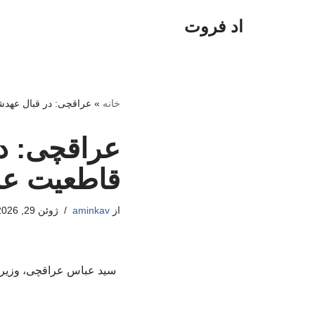
اد فروت
پرش
به
محتوا
خانه
»
عراقچی: در قبال عهدش
عراقچی: د
قاطعیت عم
از
aminkav
ژوئن 29, 2026
سید عباس عراقچی، وزیر ام