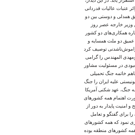
قرار یابد. در این دیدار،
ئر عتبات عالیات قدردانی
یق همدلی و دوستی بین دو
ن وزیر خارجه عصر روز
باره همکاری‌های دو کشور
ی عمیق دو ملت همسایه و
راموش‌ناشدنی توصیف کرد
بومهدی المهندس را گرامی
عبودی در مسئولیت مشاور
اهم خاتمه جنگ تحمیلی
ونیستی علیه ایران را جنگ
مه جنگ، عهد شکنی آمریکا
رورت اهتمام همه کشورهای
امنیت پایدار به دور از
ا برای گفتگو و تعامل
اری نمود که همه کشورهای
همه کشورهای منطقه بوده