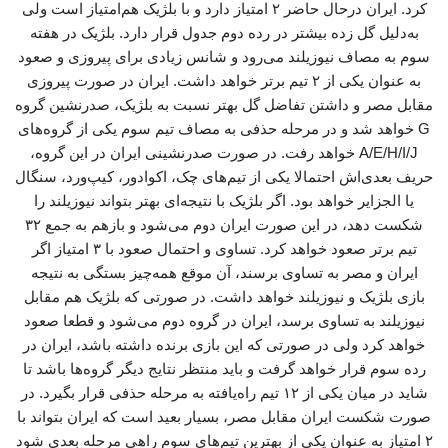
کرد. ایران درحال حاضر ۲ امتیاز دارد و با بلژیک هم‌امتیاز است ولی
به‌دلیل گل زده بیشتر در رده دوم جدول قرار دارد. بلژیک در هفته
سوم به مصاف نیوزیلند می‌رود و شانس زیادی برای پیروزی و صعود
به عنوان یکی از ۲ تیم برتر خواهد داشت. ایران در صورت پیروزی
مقابل مصر و داشتن تفاضل گل بهتر نسبت به بلژیک، صدرنشین گروه
G خواهد شد و در مرحله حذفی به مصاف تیم سوم یکی از گروه‌های
A/E/H/I/J خواهد رفت. در صورت صدرنشینی ایران در این گروه،
حریف بعدی‌اش احتمالا یکی از تیم‌های چک، اکوادور، کیپ‌ورد، سنگال
یا الجزایر خواهد بود. اگر بلژیک با نتیجه‌ای بهتر بتواند نیوزیلند را
شکست دهد، در این صورت ایران دوم می‌شود و بازهم به جمع ۳۲
تیم برتر صعود خواهد کرد. تساوی و احتمال صعود با ۳ امتیاز اگر
ایران و مصر به تساوی برسند، آن موقع همه‌چیز بستگی به نتیجه
بازی بلژیک و نیوزیلند خواهد داشت. در صورتی که بلژیک هم مقابل
نیوزیلند به تساوی برسد، ایران در گروه دوم می‌شود و قطعا صعود
خواهد کرد ولی در صورتی که این بازی برنده داشته باشد، ایران در
رده سوم قرار خواهد گرفت و باید منتظر نتایج دیگر گروه‌ها باشد تا
شاید در میان یکی از ۱۲ تیم راه‌یافته به مرحله حذفی قرار بگیرد. در
صورت شکست ایران مقابل مصر، بسیار بعید است که ایران بتواند با
۲ امتیاز به عنوان یکی از بهترین تیم‌های سوم راهی مرحله بعدی شود