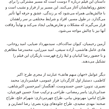
داستان این فیلم درباره ۲ دوست است که مسیر مشترکی را برای
تحقق رویاهایشان آغاز می‌کنند. این مسیر پر از فراز و نشیب است و
با چالش‌هایی همراه می‌شود که بر زندگی، عشق و حرفه آنها تأثیر
می‌گذارد. در طول مسیر، افراد و شرایط مختلفی بر سر راهشان
قرار می‌گیرند که مشکلات و تعارض‌هایی ایجاد می‌کند و نهایتاً رفاقت
آنها نیز با چالش مواجه می‌شود.
آرمین رحیمیان، کیوان ساکت‌اف، سیدمهرداد ضیایی، امید روحانی،
هادی عامل هاشمی، آزاده سیفی، امید میرزایی، محمدرضا مظاهری
و با حضور رضا کیانیان و لیلا زارع فهرست بازیگران این فیلم را
تشکیل می‌دهند.
دیگر عوامل «جهان مبهم هاتف» عبارتند از مجری طرح: اکبر
کاظمی، دستیار اول کارگردان: فراز عمومی، فیلمبرداری: محمد
نصیری، تدوین: حسن حسندوست، آهنگساز: امیرحسین اکبرشاهی،
صدابرداری: یاسر رمضانی، طراحی و ترکیب صدا: حسین قورچیان،
طراح لباس: مهرنوش بیانی، طراح چهره‌پردازی: شهرام خلج، طراح
صحنه: مهدی سعیدی، طراح جلوه‌های ویژه بصری: رضا انصارین و