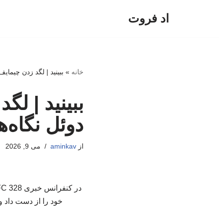
اد فروت
پرش
به
محتوا
خانه
»
ببینید | لگد زدن چیمایف
ببینید | لگ
دوئل نگاه‌ها
از
aminkav
می 9, 2026
خود را از دست داد و