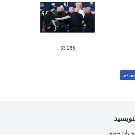
266 33
رین خبر
بنویسید
ید
وارد بشوید
.