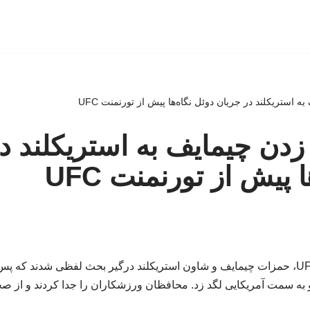
 به استریکلند در جریان دوئل نگاه‌ها پیش از تورنمنت UFC
د زدن چیمایف به استریکلند د
 پیش از تورنمنت UFC
در کنفرانس خبری UFC 328، حمزات چیمایف و شاون استریکلند درگیر بحث لفظی شدند 
 به سمت آمریکایی لگد زد. محافظان ورزشکاران را جدا کردند و از صحن