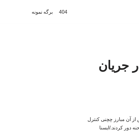
404
برگه نمونه
ر جریان
که پس از آن مبارز چچنی کنترل
ه دور کردند./ایسنا