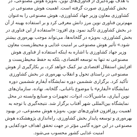
با هدف بهره‌گیری از فناوری‌های نوین، به‌ویژه هوش مصنوعی، در
بخش کشاورزی صورت گرفته است. اهمیت هوش مصنوعی در
کشاورزی معاون وزیر جهاد کشاورزی، هوش مصنوعی را به‌عنوان
مهم‌ترین فناوری نوین مرز دانش معرفی کرد و بر استفاده بهینه از آن
در بخش کشاورزی تأکید نمود. وی افزود: «استفاده از این فناوری در
بخش کشاورزی، به‌ویژه در گلخانه‌ها، می‌تواند موجب بهره‌وری بیشتر
شود.» تأثیر هوش مصنوعی بر امنیت غذایی و محیط‌زیست معاون
وزیر جهاد کشاورزی با اشاره به اینکه استفاده از فناوری هوش
مصنوعی نه تنها به توسعه اقتصادی، بلکه به حفظ محیط‌زیست و
افزایش استقلال اقتصادی نیز کمک خواهد کرد، بر بکارگیری از هوش
مصنوعی در راستای تحول و انقلاب بهره‌وری در بخش کشاورزی
تأکید کرد. برگزاری ششمین دوره نمایشگاه آیفارم ششمین دوره
نمایشگاه «آیفارم» با موضوع باغبانی، گلخانه، نهاده، سازمان‌های
نوین آبیاری، ماشین‌آلات، ادوات، تجهیزات و صنایع وابسته در محل
نمایشگاه بین‌المللی شهر آفتاب برگزار شد. نتیجه‌گیری با توجه به
اهمیت روزافزون فناوری‌های نوین، به‌ویژه هوش مصنوعی، در بهبود
بهره‌وری و توسعه پایدار بخش کشاورزی، راه‌اندازی پژوهشکده هوش
مصنوعی در این حوزه گامی مؤثر در جهت تحقق اهداف خودکفایی و
امنیت غذایی کشور محسوب می‌شود.