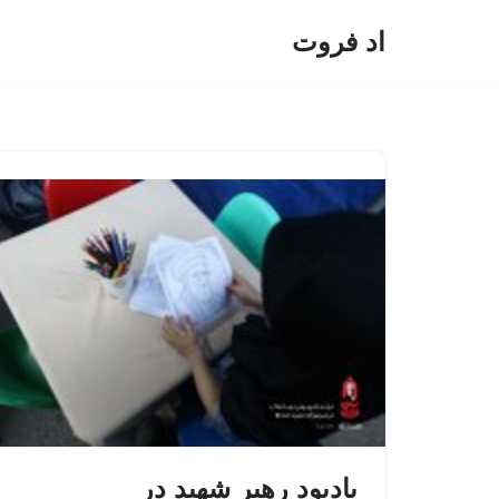
اد فروت
پرش
به
محتوا
یادبود رهبر شهید در