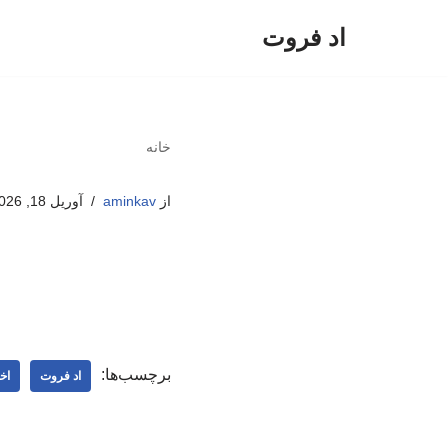
اد فروت
پرش
به
محتوا
خانه
از
aminkav
آوریل 18, 2026
برچسب‌ها:
اد فروت
اخ