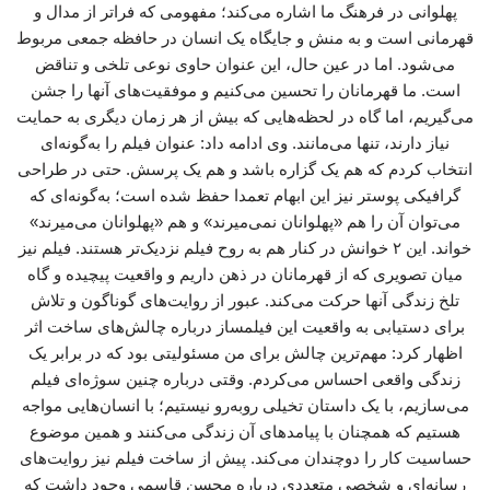
پهلوانی در فرهنگ ما اشاره می‌کند؛ مفهومی که فراتر از مدال و
قهرمانی است و به منش و جایگاه یک انسان در حافظه جمعی مربوط
می‌شود. اما در عین حال، این عنوان حاوی نوعی تلخی و تناقض
است. ما قهرمانان را تحسین می‌کنیم و موفقیت‌های آنها را جشن
می‌گیریم، اما گاه در لحظه‌هایی که بیش از هر زمان دیگری به حمایت
نیاز دارند، تنها می‌مانند. وی ادامه داد: عنوان فیلم را به‌گونه‌ای
انتخاب کردم که هم یک گزاره باشد و هم یک پرسش. حتی در طراحی
گرافیکی پوستر نیز این ابهام تعمدا حفظ شده است؛ به‌گونه‌ای که
می‌توان آن را هم «پهلوانان نمی‌میرند» و هم «پهلوانان می‌میرند»
خواند. این ۲ خوانش در کنار هم به روح فیلم نزدیک‌تر هستند. فیلم نیز
میان تصویری که از قهرمانان در ذهن داریم و واقعیت پیچیده و گاه
تلخ زندگی آنها حرکت می‌کند. عبور از روایت‌های گوناگون و تلاش
برای دستیابی به واقعیت این فیلمساز درباره چالش‌های ساخت اثر
اظهار کرد: مهم‌ترین چالش برای من مسئولیتی بود که در برابر یک
زندگی واقعی احساس می‌کردم. وقتی درباره چنین سوژه‌ای فیلم
می‌سازیم، با یک داستان تخیلی روبه‌رو نیستیم؛ با انسان‌هایی مواجه
هستیم که همچنان با پیامدهای آن زندگی می‌کنند و همین موضوع
حساسیت کار را دوچندان می‌کند. پیش از ساخت فیلم نیز روایت‌های
رسانه‌ای و شخصی متعددی درباره محسن قاسمی وجود داشت که