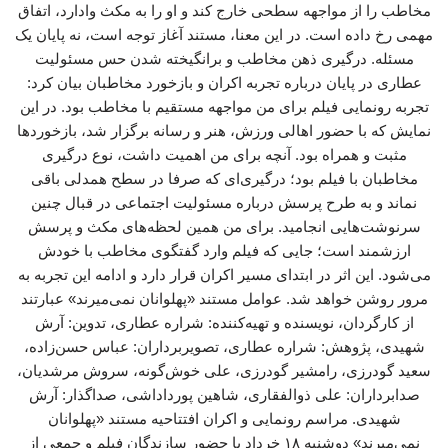
مخاطب را از مواجهه سطحی خارج کند و او را به مکث وادارد، اتفاق
مهمی رخ داده است. در این معنا، مستند آغاز توجه است، نه پایان یک
مسئله. درگیری ذهن مخاطب و برانگیخته شدن حس مسئولیت
عطاری در پایان درباره تجربه اکران و بازخورد مخاطبان بیان کرد:
تجربه رونمایی فیلم برای من مواجهه مستقیم با مخاطب بود. در این
نمایش که با حضور اهالی ورزش، هنر و رسانه برگزار شد، بازخوردها
مثبت و همراه بود. آنچه برای من اهمیت داشت، نوع درگیری
مخاطبان با فیلم بود؛ درگیری‌ای که صرفا در سطح همدلی باقی
نماند و به طرح پرسش درباره مسئولیت اجتماعی در قبال چنین
سرنوشت‌هایی انجامید. برای من همین لحظه‌های مکث و پرسش
ارزشمند است؛ جایی که فیلم وارد گفتگوی مخاطب با خودش
می‌شود. این اثر در ابتدای مسیر اکران قرار دارد و ادامه این تجربه به
مرور روشن خواهد شد. عوامل مستند «پهلوانان نمی‌میرند» عبارتند
از کارگردان، نویسنده و تهیه‌کننده: شراره عطاری، تدوین: آرش
شهیدی، پژوهش: شراره عطاری، تصویربرداران: عباس حسن‌زاده،
سعید گودرزی، رامشیر گودرزی، علی خوش‌گونه، سروش مرشدیان،
صدابرداران: علی ذوالفقاری، شاهین پورداداشی، صداگذار: آرش
شهیدی. مراسم رونمایی و اکران افتتاحیه مستند «پهلوانان
نمی‌میرند» دوشنبه ۱۸ خرداد با حضور سازندگان فیلم و جمعی از