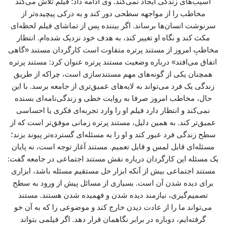
آسیب‌های زندگی ایجاد نمی‌کند. وی ادامه داد: فیلم تلاش می‌کند
مخاطب را از مواجهه سطحی دور کند و به درکی پیچیده‌تر از
سرنوشت انسان‌ها برساند. اگر بیننده پس از تماشای فیلم لحظه‌ای
مکث کند و نگاه او تغییر کند، به هدف خود نزدیک شده‌ام. انتظار
مخاطبِ امروز از مستند پرتره متفاوت است کارگردان مستند «گاهی
اتفاق می‌افتد» درباره وضعیت مستند پرتره عنوان کرد: مستند پرتره
همچنان یکی از گونه‌های مهم مستندسازی است، چراکه از طریق
زندگی یک فرد می‌تواند به لایه‌های عمیق‌تری از جامعه برسد. با این
حال، مخاطب امروز صرفا به روایت خطی و زندگی‌نامه‌ای بسنده
نمی‌کند و انتظار دارد فیلم او را وارد تجربه‌ای فکری یا احساسی
عمیق‌تر کند. به همین دلیل، مستند پرتره زمانی موفق‌تر است که از
سطح زندگی فرد عبور کند و او را به مسئله‌ای گسترده‌تر پیوند بزند؛
مسئله‌ای قابل لمس و قابل تعمیم. مستند آغاز توجه است، نه پایان
یک مسئله این کارگردان درباره نقش مستند اجتماعی در جامعه گفت:
مستند اجتماعی بیش از آنکه ابزار حل مستقیم مسئله باشد، ابزاری
برای دیده شدن آن است. بسیاری از مسائل پیش از ورود به سطح
تصمیم‌گیری، نیازمند دیده شدن و فهمیده شدن هستند. مستند
می‌تواند ما را از عادت دیدن خارج کند و موضوعی را که به آن خو
گرفته‌ایم، دوباره در برابر نگاهمان قرار دهد. اگر فیلمی بتواند