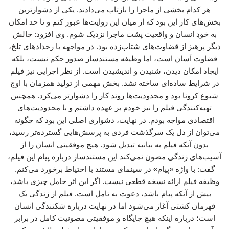
هر کدام بخشی از ماجرا را بازتاب می‌دادند. یکی از دشوارترین
بخش‌های کار این بود که از میان این روایت‌ها عبور کنم و تا حد امکان
به خودِ انسان و واقعیت پشت ماجرا نزدیک شوم. وی افزود: چالش
دیگر پرهیز از قضاوت‌های شتاب‌زده بود. در مواجهه با رخدادهای تلخ،
قضاوت آسان است، اما وظیفه مستندساز صدور حکم نیست، بلکه
ایجاد امکان دیدن، شنیدن و اندیشیدن است. از نظر اجرایی نیز فیلم
در شرایط ساده‌ای ساخته نشد. بخش مهمی از تولید همزمان با اوج
شیوع کرونا بود و محدودیت‌ها روند کار را دشوارتر می‌کرد. همچنین
تهیه‌کنندگی فیلم را نیز خودم بر عهده داشتم و با محدودیت‌های
اقتصادی مواجه بودم. در نهایت، دشواری اصلی این بود که چگونه
می‌توان از دل یک سرگذشت فردی به پرسش‌هایی گسترده‌تر رسید،
بدون آنکه فیلم به بیانیه تبدیل شود. هیچ موفقیتی انسان را از
آسیب‌های زندگی مصون نمی‌کند این مستندساز درباره پیام این فیلم،
گفت: با واژه «پیام» در سینمای مستند با احتیاط برخورد می‌کنم.
وظیفه فیلم ارائه نسخه قطعی نیست. اگر این اثر حامل چیزی باشد،
بیش از آنکه پیام باشد، دعوت به تامل است. فیلم از زندگی یک
قهرمان کشتی آغاز می‌شود اما در نهایت درباره شکنندگی انسان
است؛ درباره اینکه هیچ جایگاه و موفقیتی مصونیت کامل در برابر