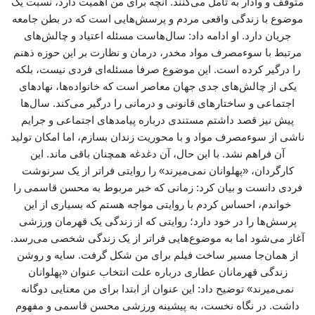
متوقف و وادار به تامل می‌کنند. آنچه برای من اهمیت دارد، نسبت یک
موضوع با زندگی واقعی مردم و پرسش‌هایی است که در بطن جامعه
جریان دارد. او ادامه داد: سال‌هاست مسئله اعتیاد و چالش‌های
مرتبط با سوءمصرف مواد مخدر، درمان و نظارت بر این حوزه ذهنم
را درگیر کرده است. این موضوع صرفا مسئله‌ای فردی نیست، بلکه
یکی از چالش‌های جدی جهان معاصر است که خانواده‌ها، نهادهای
اجتماعی و ساختارهای قانونی و درمانی را درگیر می‌کند. سال‌ها
پیش نیز قصد داشتم مستندی درباره پیامدهای اجتماعی و جرایم
ناشی از سوءمصرف مواد و با محوریت زندان بسازم، اما امکان تولید
آن فراهم نشد. با این حال، آن دغدغه همچنان باقی ماند. این
کارگردان، «پهلوانان نمی‌میرند» را روایتی فراتر از یک سرنوشت
فردی دانست و بیان کرد: زمانی که خبر مربوط به محسن قاسمی را
خواندم، احساس کردم با روایتی مواجه هستم که بسیاری از این
پرسش‌ها را در خود دارد؛ روایتی که از زندگی یک قهرمان ورزشی
آغاز می‌شود اما به موضوع‌هایی فراتر از یک زندگی شخصی می‌رسد.
از همان‌جا مسیر ساخت فیلم برای من شکل گرفت. سایه و روشن
زندگی قهرمانان عطاری درباره علت انتخاب عنوان «پهلوانان
نمی‌میرند» توضیح داد: این عنوان از ابتدا برای من معنایی دوگانه
داشت. در نگاه نخست، به پیشینه ورزشی محسن قاسمی و مفهوم