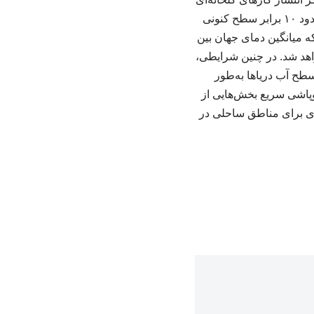
به‌طور چشمگیری کاهش نیابد، میزان ذوب یخ‌های جنوبگان تا پایان قرن حاضر ممکن است به حدود ۱۰ برابر سطح کنونی
ه میانگین دمای جهان بین
واهد شد. در چنین شرایطی،
طح آب دریاها به‌طور
ز ۴ درجه فراتر رود، احتمال فروپاشی سریع بخش‌هایی از
ای برای مناطق ساحلی در