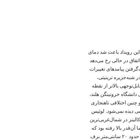
 این رویداد باعث شد دمای
ش یابد. این اتفاق در حالی رخ می‌دهد
‌گرفتن پیامدهای تغییرات
۶ ژوئن پژوهشگران مستقر در شبه‌جزیره ترینیتی،
دند که به‌طور قابل‌توجهی بالاتر از نقطه
 دانشگاه خرونینگن هلند،
ان بوده و چنین اختلافی ناهنجاری
سی دیده نمی‌شود. لوئیس
الینز در شمال‌غربی‌ترین
آن‌قدر بالا رفته بود که
تقریباً همه چیز در فضای باز در حال ذوب شدن بود. او توضیح داد که در این زمان از سال معمولاً حدود ۲۰ سانتی‌متر برف