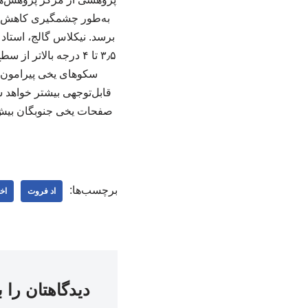
برسد. نیکلاس گالج، استاد
۳٫۵ تا ۴ درجه بالا
سکوهای یخی پیرامون ق
صفحات یخی جنوبگان بیش ا
برچسب‌ها:
اد فروت
اخ
دیدگاهتان را 