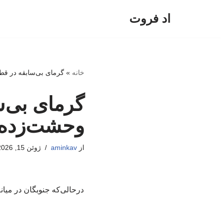
اد فروت
پرش
به
محتوا
خانه
»
گرمای بی‌سابقه در قط
گرمای بی‌س
وحشت‌زده 
از
aminkav
ژوئن 15, 2026
درحالی‌که جنوبگان در میا