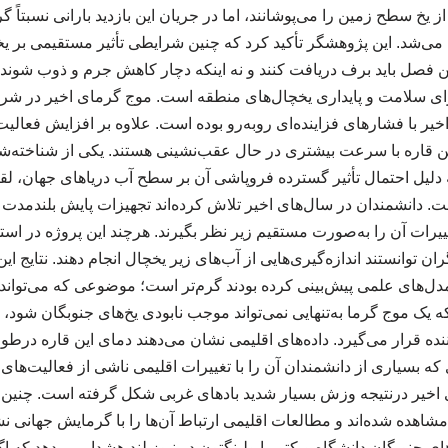
 از یخ سطح زمین را می‌پوشانند، اما در جریان این بازدید بارانی نسبتاً 
‌شد. این پژوهشگر تأکید کرد که چنین شرایطی تأثیر مستقیمی بر ی
 این فصل باید برف دریافت کنند و نه اینکه دچار کاهش جرم و ذوب شوند
 برای سلامت و پایداری یخچال‌های منطقه است. موج گرمای اخیر در شر
یر با فشارهای فزاینده‌ای روبه‌رو بوده است. علاوه بر افزایش فعالی
ن قاره با سرعت بیشتری در حال عقب‌نشینی هستند. یکی از شناخته‌شده
دلیل احتمال تأثیر گسترده فروپاشی آن بر سطح آب دریاهای جهان، لق
. دانشمندان در سال‌های اخیر تلاش کرده‌اند تجهیزات پایش بلندمدت ر
تغییرات آن را به‌صورت مستقیم زیر نظر بگیرند. هرچند این پروژه در اس
 توانستند اندازه‌گیری‌هایی از آب‌های زیر یخچال انجام دهند. نتایج ا
 مدل‌های علمی پیش‌بینی کرده بودند گرم‌تر است؛ موضوعی که می‌تواند
که یک موج گرما به‌تنهایی نمی‌تواند موجب نابودی یخ‌های جنوبگان شود، 
نده قرار می‌گیرد. داده‌های اقلیمی نشان می‌دهند دمای این قاره درطول
ه بسیاری از دانشمندان آن را با تغییرات اقلیمی ناشی از فعالیت‌های ا
شاهده شده‌اند و مطالعات اقلیمی ارتباط آن‌ها را با گرمایش جهانی نشان
جنوبگان دانشگاه ویکتوریا ولینگتون در نیوزیلند هشدار می‌دهد که اگر