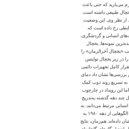
گرم می‌بارید که حتی باعث
خچال طبیعی داشته است.
. از نظر وی، این وضعیت
ایطی رخ داده است که
ت‌های انسانی و گردشگری،
‌ترین نمونه‌ها، یخچال
ب «یخچال آخرالزمان» را
ا در زیر یخچال توایتس
تقرار کامل تجهیزات دائمی
ین بررسی‌ها نشان داد دمای
 به تسریع روند ذوب کمک
اما این رویداد در چارچوب
 چند دهه گذشته به‌تدریج
نسانی مرتبط می‌دانند. به
گفته کوردرو، موج گرمای اخیر درنتیجه وزش بسیار شدید بادهای غربی شکل گرفته است. چنین الگوهایی از دهه ۱۹۸۰ به
 داده‌اند. هم‌زمان، نتایج
 انتشار گازهای گلخانه‌ای