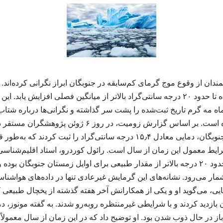
ندان از وقوع موج گرمای کم‌سابقه در جنوبگان ابراز نگرانی کرده‌اند.
برخی نقاط این قاره یخ‌زده تا حدود ۲۰ درجه سانتی‌گراد بالاتر از میانگین فصلی افزای
اه مه گرم تاریخ ثبت‌شده را پشت سر گذاشته و نگرانی‌ها درباره شتاب
اقلیمی را افزایش داده است. بر اساس گزارش زومیت، در روز 
شمالی‌ترین بخش قاره جنوبگان، دمایی معادل ۱۵٫۴ درجه سانتی‌گراد را ثبت کر
شرایط معمول این زمان از سال است. رائول کوردرو، استاد اقلیم‌شناسی
می‌گوید دمای ثبت‌شده حدود ۲۰ درجه بالاتر از مقدار طبیعی برای اوایل زمستان جنوبگ
مار می‌رود. نشانه‌های این گرمایش غیرعادی تنها در داده‌های هواشنا
ی، می‌گوید او و یکی از همکارانش آخر هفته گذشته از یخچال طبیعی ک
زدید کردند و با شرایطی غیرمنتظره روبه‌رو شدند. به گفته مونوز، دما 