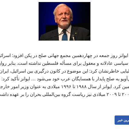
وانز روز جمعه در چهاردهمین مجمع جهانی صلح در پکن افزود: اسرائی
یاسی عادلانه و معقول برای مسأله فلسطین نداشته است. بنابر روایت 
ایی خاطرنشان کرد: این موضوع در کانون درگیری بین اسرائیل، ایران 
آویو به صلح پایدار با همسایگان عرب خود می‌شود … ایوانز تأکید کرد:‌ 
تنها با ابزارهای نظامی تضمین کرد. ایوانز از سال ۱۹۸۸ تا ۱۹۹۶ میلا
رین خبر