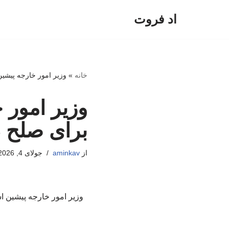
اد فروت
پرش
به
محتوا
خانه
»
وزیر امور خارجه پیشین 
وزیر امور خ
برای صلح د
از
aminkav
جولای 4, 2026
وزیر امور خارجه پیشین است