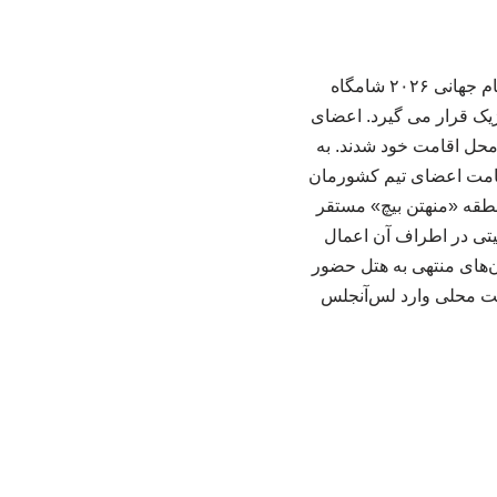
به گزارش خبرگزاری خبرآنلاین؛ تیم ملی فوتبال ایران در دومین بازی مرحله گروهی خود در جام جهانی ۲۰۲۶ شامگاه
م ملی بلژیک قرار می گیرد. اعضای
اهی هتل محل اقامت خود شدند. به
راف هتل محل اقامت اعضای تیم کشورمان
نطقه «منهتن بیچ» مستقر
یتی در اطراف آن اعمال
های منتهی به هتل حضور
وقت محلی وارد لس‌آنجلس