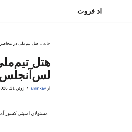
اد فروت
پرش
به
محتوا
خانه
»
هتل تیم‌ملی در محاصر
هتل تیم‌مل
لس‌آنجلس
از
aminkav
ژوئن 21, 2026
مسئولان امنیتی کشور آم