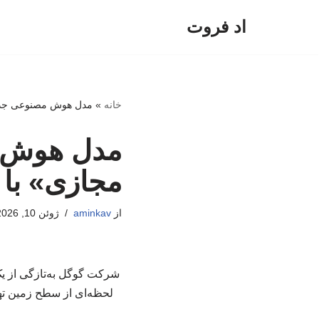
اد فروت
پرش
به
محتوا
خانه
»
مدل هوش مصنوعی جدید 
مدل هوش م
مجازی» با 
از
aminkav
ژوئن 10, 2026
شرکت گوگل به‌تازگی از ی
لحظه‌ای از سطح زمین تهی