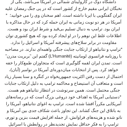
دانشگاه دوک در کارولینای شمالی در آمریکا می‌باشد، یکی از
نخبگان ایرانی مقیم خارج از کشور است که در پی جنگ رمضان علیه
ایران گفتگویی با ایرنا داشته است. اهم سخنان وی را می خوانید؛ *
آمریکا در هر دو نوبت زمانی به ایران حمله کرد که در حال مذاکره با
ایران بود. ترامپ به دنبال تسلیم بی‌قید و شرط ایران بود و هست.
اطلاعات غلط این توهم را در او ایجاد کرده بود که هیچ کشوری توان
مقاومت در برابر سلاح‌های پیشرفته آمریکا و اسرائیل را ندارد.
*ترامپ و نتانیاهو از ارتکاب جنایت جنگی واهمه‌ای ندارند. در مصاحبه
با روزنامه فرانسوی لومانیته (L’Humanité) گفتم این "بربریت مدرن"
است. تمدن ایران لقمه گلوگیری است که متجاوزان طمع‌کار را خفه
خواهد کرد. پس از انتخابات میان‌دوره‌ای آمریکا در نوامبر (آبان)،
احتمال از دست رفتن اکثریت جمهوریخواه در کنگره و سنا بسیار زیاد
است و متعاقب آن استیضاح و محاکمه ترامپ به دلیل ارتکاب جنایات
جنگی محتمل است. همین سرنوشت در انتظار نتانیاهو هم هست.
*دستیابی آمریکا به اهداف خود دروغی بزرگ است که در رسانه‌های
آمریکایی مکرراً افشا شده است. ترامپ به اغوای نتانیاهو، آمریکا را
به باتلاق این جنگ کشاند. این تجاوز باعث شکاف جدی بین آمریکا و
ناتو شده و هزینه‌های فراوانش، از جمله افزایش قیمت بنزین و تورم،
ترامپ را به فکر حداقل نمایش تجدیدنظر در روابطش با اسرائیل