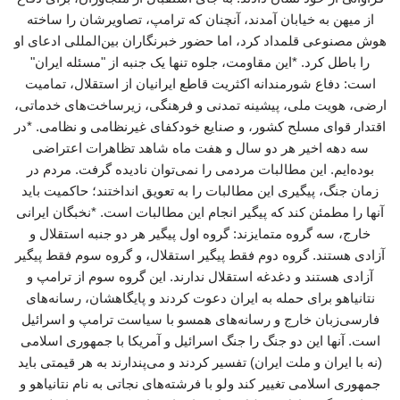
از میهن به خیابان آمدند، آنچنان که ترامپ، تصاویرشان را ساخته
هوش مصنوعی قلمداد کرد، اما حضور خبرنگاران بین‌المللی ادعای او
را باطل کرد. *این مقاومت، جلوه تنها یک جنبه از "مسئله ایران"
است: دفاع شورمندانه اکثریت قاطع ایرانیان از استقلال، تمامیت
ارضی، هویت ملی، پیشینه تمدنی و فرهنگی، زیرساخت‌های خدماتی،
اقتدار قوای مسلح کشور، و صنایع خودکفای غیرنظامی و نظامی. *در
سه دهه اخیر هر دو سال و هفت ماه شاهد تظاهرات اعتراضی
بوده‌ایم. این مطالبات مردمی را نمی‌توان نادیده گرفت. مردم در
زمان جنگ، پیگیری این مطالبات را به تعویق انداختند؛ حاکمیت باید
آنها را مطمئن کند که پیگیر انجام این مطالبات است. *نخبگان ایرانی
خارج، سه گروه متمایزند: گروه اول پیگیر هر دو جنبه استقلال و
آزادی هستند. گروه دوم فقط پیگیر استقلال، و گروه سوم فقط پیگیر
آزادی هستند و دغدغه استقلال ندارند. این گروه سوم از ترامپ و
نتانیاهو برای حمله به ایران دعوت کردند و پایگاهشان، رسانه‌های
فارسی‌زبان خارج و رسانه‌های همسو با سیاست ترامپ و اسرائیل
است. آنها این دو جنگ را جنگ اسرائیل و آمریکا با جمهوری اسلامی
(نه با ایران و ملت ایران) تفسیر کردند و می‌پندارند به هر قیمتی باید
جمهوری اسلامی تغییر کند ولو با فرشته‌های نجاتی به نام نتانیاهو و