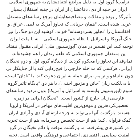
ترامپ! گروه اول به دلیل مواضع انتقادیشان به جمهوری اسلامی
ایران در جنبه آزادی، دفاعشان از ایران در جنبه استقلال بسیار
تأثیرگذار بوده و مقالات و مصاحبه‌هایشان مرجع رسانه‌های مستقل
غربی شده است. *همان جریانی که تجاوز آمریکا به لیبی، عراق، و
افغانستان را "تجاوز بشردوستانه" خواند، کوشید این دو جنگ را نیز
جنگ آمریکا و اسرائیل با نظام جمهوری اسلامی – نه با ملت ایران –
توجیه کند. این تفسیر در میان "اپوزیسیون ملی" ایرانی مقبول نیفتاد.
این منتقدان جمهوری اسلامی که طعم زندان را هم چشیده‌اند،
تمام‌قد این تجاوز را محکوم کردند. از دیدگاه گروه اول و دوم نخبگان
ایرانی، هرکسی که مداخله خارجی را قبح‌زدایی کند یا از جنایتکارانی
چون نتانیاهو و ترامپ برای حمله به ایران دعوت کند، یا "نادان" است،
یا بی‌لکنت زبان "خائن و مزدور اجنبی"، یا هر دو. *پایگاه تاثیر گروه
سوم (اپوزیسیون وابسته به اسرائیل و آمریکا) بدون تردید رسانه‌های
فارسی زبان خارج از کشور است. *نخبگان ایرانی در زمره
تحصیل‌کرده‌ترین و موفق‌ترین اقلیت‌های مهاجر در آمریکا و اروپا
هستند. بازگشت آنها می‌تواند به چرخه ارتقای آبادی و آزادی ایران
کمک فراوانی کند؛ هم از حیث تخصص و سرمایه، هم از حیث تجربه
در کشورهای پیشرفته. اما بازگشت موقت یا دائم نخبگان در گرو
امنیت سیاسی، اقتصادی، اجتماعی و فرهنگی واقعی است. نخبه