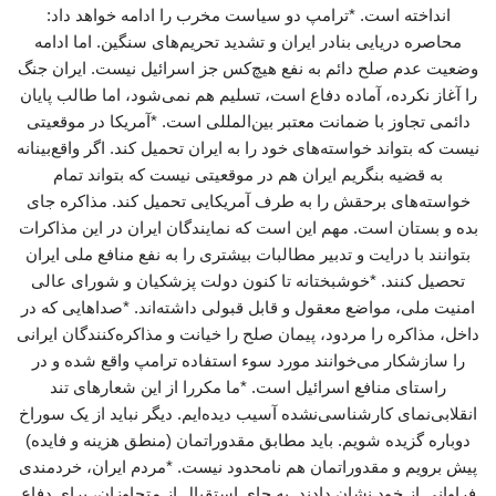
انداخته است. *ترامپ دو سیاست مخرب را ادامه خواهد داد:
محاصره دریایی بنادر ایران و تشدید تحریم‌های سنگین. اما ادامه
وضعیت عدم صلح دائم به نفع هیچ‌کس جز اسرائیل نیست. ایران جنگ
را آغاز نکرده، آماده دفاع است، تسلیم هم نمی‌شود، اما طالب پایان
دائمی تجاوز با ضمانت معتبر بین‌المللی است. *آمریکا در موقعیتی
نیست که بتواند خواسته‌های خود را به ایران تحمیل کند. اگر واقع‌بینانه
به قضیه بنگریم ایران هم در موقعیتی نیست که بتواند تمام
خواسته‌های برحقش را به طرف آمریکایی تحمیل کند. مذاکره جای
بده و بستان است. مهم این است که نمایندگان ایران در این مذاکرات
بتوانند با درایت و تدبیر مطالبات بیشتری را به نفع منافع ملی ایران
تحصیل کنند. *خوشبختانه تا کنون دولت پزشکیان و شورای عالی
امنیت ملی، مواضع معقول و قابل قبولی داشته‌اند. *صداهایی که در
داخل، مذاکره را مردود، پیمان صلح را خیانت و مذاکره‌کنندگان ایرانی
را سازشکار می‌خوانند مورد سوء استفاده ترامپ واقع شده و در
راستای منافع اسرائیل است. *ما مکررا از این شعارهای تند
انقلابی‌نمای کارشناسی‌نشده آسیب دیده‌ایم. دیگر نباید از یک سوراخ
دوباره گزیده شویم. باید مطابق مقدوراتمان (منطق هزینه و فایده)
پیش برویم و مقدوراتمان هم نامحدود نیست. *مردم ایران، خردمندی
فراوانی از خود نشان دادند. به جای استقبال از متجاوزان، برای دفاع