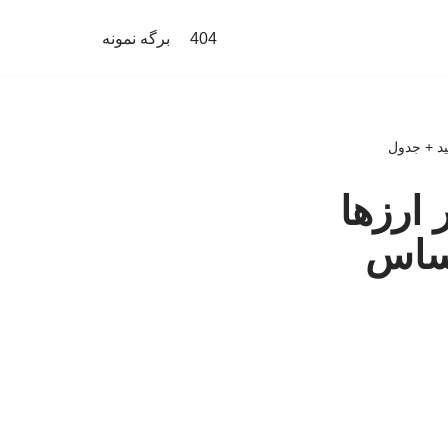
404
برگه نمونه
 ارزها
انال حساس