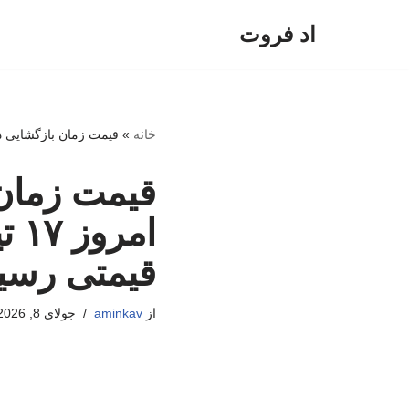
اد فروت
پرش
به
محتوا
خانه
»
قیمت زمان بازگشایی دلار، یورو و سایر ارزها ا
قیمت زمان 
قیمتی رسی
از
aminkav
جولای 8, 2026