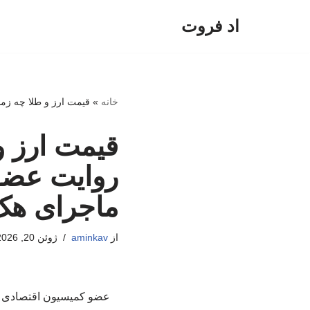
اد فروت
پرش
به
محتوا
خانه
»
قیمت ارز و طلا چه زم
قیمت ارز و
روایت عضو
ماجرای هک 
از
aminkav
ژوئن 20, 2026
عضو کمیسیون اقتصادی مج