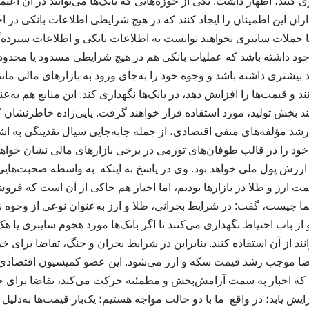
ازی کنند، اظهار داشت: یکی از حوزه‌هایی که بانک‌ها می‌توانند در آن اع
ان این اطمینان را ایجاد کنند که در هیچ شرایطی اطلاعات بانکی در اخ
حملات سایبری نخواهند توانست به اطلاعات بانکی و اطلاعات سپرده‌گ
وجود داشته باشد که عملیات بانکی هم در هیچ شرایطی مسدود یا محدود 
 بیشتری داشته باشد و وجوه خود را به‌جای ورود به بازارهای مالی مانند
د و قیمت‌ها را افزایش دهد، در بانک‌ها نگهداری کند. این منابع هم به‌
د بخش تولید، مورد استفاده قرار خواهند گرفت. پاپی‌زاده خاطرنشان کرد
 رشد مؤلفه‌های منفی اقتصادی، از جمله جابه‌جایی سیال نقدینگی به اشک
خود را در قالب طوفان‌های تورمی در برخی بازارهای مالی نشان خواهد
رزش پول ملی خواهد بود. وی در پاسخ به اینکه به واسطه صحبت‌هایی
ارز و طلا در بازارها بودیم، اما اخبار هم حاکی از آن است که فروش 
ا چیست، گفت: در شرایط بحرانی، طلا و ارز به‌عنوان نوعی از وجوه ن
از باب احتیاط نگهداری می‌کنند تا اگر بانک‌ها مورد هجوم سایبری یا هک
انند از آن استفاده کنند. بنابراین در شرایط بحران و جنگ، تقاضا برای خر
قاضا موجب رشد قیمت سکه و ارز می‌شود. این عضو کمیسیون اقتصا
ی که اخبار به سمت آرامش‌بخش و مطمئنه حرکت می‌کند، تقاضا برای خری
ایش یابد؛ در واقع ما با دو حالت مواجه هستیم؛ یک‌بار قیمت‌ها به‌دل