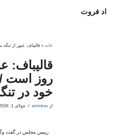
اد فروت
پرش
به
محتوا
خانه
»
قالیباف: عبور از تنگه بدون هزینه فقط برای ۶۰ روز است / ایرا
روز است /
خود در تنگه
از
aminkav
جولای 1, 2026