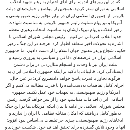
که در این روزهای اندوه، برای ادای احترام به رهبر شهید انقلاب
اسلامی به تهران سفر کردید. همچنین از مواضع و حمایت‌های دولت
بلاروس از جمهوری اسلامی ایران در برابر تجاوز رژیم صهیونیستی و
آمریکا و نیز پیام تسلیت رئیس‌جمهور بلاروس به مناسبت شهادت
رهبر انقلاب و پیام تبریک ایشان به مناسبت انتخاب رهبری معظم
جدید انقلاب قدردانی می‌کنیم. رئیس مجلس شورای اسلامی با
اشاره به تحولات اخیر منطقه اظهار کرد: هرچند در این جنگ، رهبر
حکیم، شجاع و پدر معنوی جهان اسلام را از دست دادیم، اما جمهوری
اسلامی ایران در عرصه‌های دفاعی و سیاسی به پیروزی رسید و
ملت ایران نیز با وحدت و انسجام مثال‌زدنی در برابر دشمن
ایستادگی کرد. قالیباف با تأکید بر اینکه جمهوری اسلامی ایران به
هرگونه تجاوز با قدرت پاسخ خواهد دادتصریح کرد: در عین حال،
اجرای کامل تفاهمات به‌دست‌آمده را با قدرت مطالبه می‌کنیم و اگر
آمریکا و رژیم صهیونیستی به تعهدات خود عمل نکنند، جمهوری
اسلامی ایران اقدامات متناسب خود را از سر خواهد گرفت. رئیس
مجلس شورای اسلامی در ادامه با بیان اینکه آمریکایی‌ها در این جنگ
به‌طور کامل دریافتند که امکان مقابله نظامی با ایران را ندارند و
ادعاهای رژیم صهیونیستی، چیزی جز تبلیغات بی‌اساس نبود افزود:
آنها با وجود تلاش گسترده برای تحقق اهداف خود، شکست خوردند و