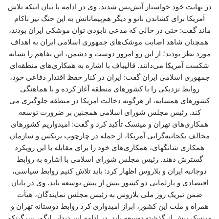
در نهایت خود خواستار آتش‌بس شدند. وی در ادامه با بیان اینکه تلاش
آمریکا برای کشاندن ناتو و دیگر هم‌پیمانانش به این جنگ نیز ناکام
ماند گفت: حتی در حالی که مدعی نابودی توان موشکی ایران بودند،
همچنان شاهد اصابت موشک‌های جمهوری اسلامی ایران به اهداف
مورد نظر بودند؛ از این رو امروز دوست و دشمن، این تفاهم را نشانه
شکست آمریکا می‌دانند. قالیباف با اشاره به همکاری‌های منطقه‌ای
جمهوری اسلامی ایران گفت: ایران در کنار حفظ اقتدار دفاعی خود،
روابط نزدیکی را با کشورهای منطقه آغاز کرده و با هماهنگی
کشورهای همسایه، از هرگونه دخالت آمریکا در منطقه جلوگیری می
کند. رئیس مجلس شورای اسلامی همچنین بر ضرورت توسعه
همکاری‌های تهران و مینسک تأکید کرد و گفت: امیدواریم کشورهای
مخالف یکجانبه‌گرایی آمریکا، از جمله در چارچوب بریکس و سازمان
همکاری شانگهای، همکاری‌های خود را برای مقابله با این رویکرد
گسترش دهند. رئیس مجلس شورای اسلامی با اشاره به روابط
دوجانبه ایران و بلاروس اظهار کرد: باید تلاش کنیم روابط سیاسی،
اقتصادی و پارلمانی دو کشور بیش از پیش توسعه یابد. وی در پایان
ضمن تبریک روز ملی بلاروس به رئیس مجلس نمایندگان، هیأت
همراه و ملت این کشور، ابراز امیدواری کرد روابط دوستانه تهران و
مینسک بیش از گذشته توسعه یابد. در ادامه این دیدار، ایگور سرگینکو