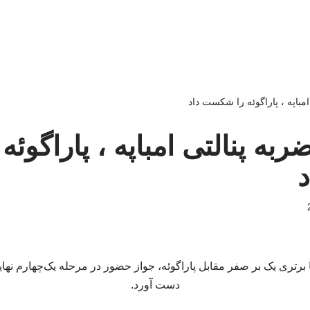
امباپه ، پاراگوئه را شکست داد
ربه پنالتی امباپه ، پاراگوئه 
دست آورد.