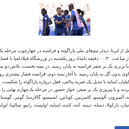
 از ایرنا، دیدار تیم‌های ملی پاراگوئه و فرانسه در چهارچوب مرحله ی
فوتبال جام جهانی ۲۰۲۶ از ساعت ۰۰:۳۰ دقیقه بامداد روز یکشنبه در ورزشگاه فیلاد
با برتری یک بر صفر فرانسه به پایان رسید. در نیمه نخست، تلاش دو تیم
وی بدون گل به پایان رسید. با آغاز نیمه دوم، فرانسه فشار بیشتری ر
رانجام در دقیقه ۷۰، کیلیان امباپه با تبدیل یک ضربه پنالتی، قفل دروازه پاراگوئه را ش
د و با پیروزی یک بر صفر، جواز حضور در مرحله یک‌چهارم نهایی را 
رته، آلمیرون، آلونسو، کاسرس، کوباس، انسیسو، گالارسا، گومز، گوستا
ن، بارکولا، دمبله، دینیه، کنه، کنده، امباپه، اولیسه، رابیو، سالیبا، اوپامکانو