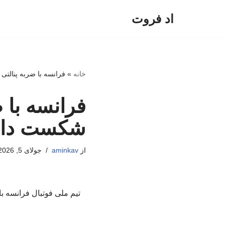
اد فروت
پرش
به
محتوا
خانه
»
فرانسه با ضربه پنالتی 
فرانسه با ض
شکست داد
از
aminkav
جولای 5, 2026