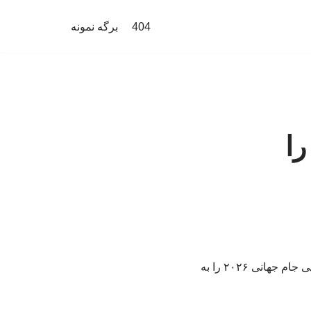
404
برگه نمونه
را
تیم ملی فوتبال فرانسه با برتری یک بر صفر مقابل پاراگوئه، جواز حضور در مرحله یک‌چهارم نهایی جام جهانی ۲۰۲۶ را به