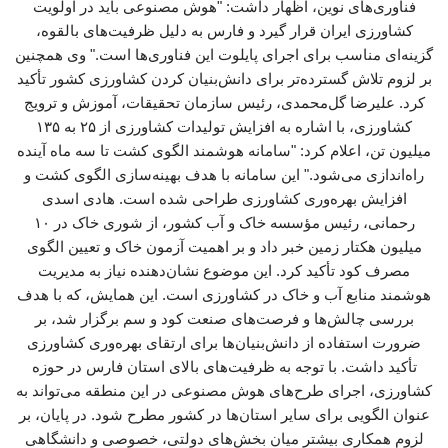
فناوری‌های نوین، اظهار داشت: "هوش مصنوعی باید در اولویت
کشاورزی ایران قرار گیرد و فارس به دلیل ظرفیت‌های بالقوه،
گزینه‌ای مناسب برای اجرای پایلوت این فناوری‌ها است." وی همچنین
بر لزوم تلاش گسترده‌تر برای دانش‌بنیان کردن کشاورزی کشور تأکید
کرد. علیرضا گل‌محمدی، رئیس سازمان تحقیقات، آموزش و ترویج
کشاورزی، با اشاره به افزایش تولیدات کشاورزی از ۲۵ به ۱۳۵
میلیون تن، اعلام کرد: "سامانه هوشمند الگوی کشت تا سه ماه آینده
راه‌اندازی می‌شود." این سامانه با هدف بهینه‌سازی الگوی کشت و
افزایش بهره‌وری کشاورزی طراحی شده است. هادی اسدی
رحمانی، رئیس مؤسسه خاک و آب کشور، از شوری خاک در ۱۰
میلیون هکتار زمین خبر داد و بر اهمیت آزمون خاک و تعیین الگوی
مصرف کود تأکید کرد. این موضوع نشان‌دهنده نیاز به مدیریت
هوشمند منابع آب و خاک در کشاورزی است. این همایش، که با هدف
بررسی چالش‌ها و فرصت‌های صنعت کود و سم برگزار شد، بر
ضرورت استفاده از دانش‌بنیان‌ها برای ارتقای بهره‌وری کشاورزی
تأکید داشت. با توجه به ظرفیت‌های بالای استان فارس در حوزه
کشاورزی، اجرای طرح‌های هوش مصنوعی در این منطقه می‌تواند به
عنوان الگویی برای سایر استان‌ها در کشور مطرح شود. در پایان، بر
لزوم همکاری بیشتر میان بخش‌های دولتی، خصوصی و دانشگاهی