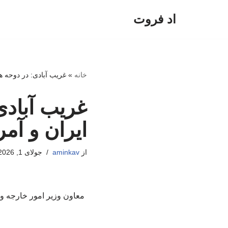
اد فروت
پرش
به
محتوا
خانه
»
غریب آبادی: در دوحه ه
غریب آبادی
ایران و آم
از
aminkav
جولای 1, 2026
معاون وزیر امور خارجه و