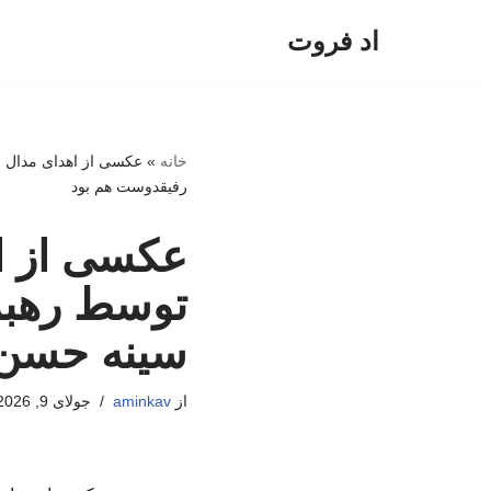
اد فروت
پرش
به
محتوا
خانه
»
عکسی از اهدای مدال ف
رفیقدوست هم بود
عکسی از اه
توسط رهبر 
سینه حسن 
از
aminkav
جولای 9, 2026