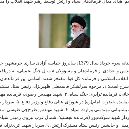
اهدای مدال فرماندهان سپاه و ارتش توسط رهبر شهید انقلاب را مش
به گزارش اد فروت، در آستانه سوم خرداد سال 1379، سالروز حماسه آزاد
فرماندهان شهید دفاع مقدس و تعدادی از فرماندهان و مسؤولان
لاب اسلامی و فرمانده کل قوا، مفتخر شدند. اسامی این فرماندهان 
دوران دفاع مقدس به این شرح است: ۱. مرحوم سرلشکر قاسمعلی ظهیرنژاد، رئیس
جنگ، ۲. سردار شهید صنیع‌خانی، فرمانده ترابری جنگ سپاه، ۳. شهی
۴. سرلشکر شهید نامجو، نمایند
فرمانده قرارگاه صراط و پشتیبانی مهندسی وزارت سپاه، ۶. شهید م
فلاحی، فرمانده نیروی زمینی و جانشین رئیس ستاد مشترک ار