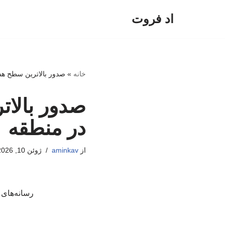
اد فروت
پرش
به
محتوا
خانه
»
صدور بالاترین سطح هشد
صدور بالات
در منطقه
از
aminkav
ژوئن 10, 2026
رسانه‌های 