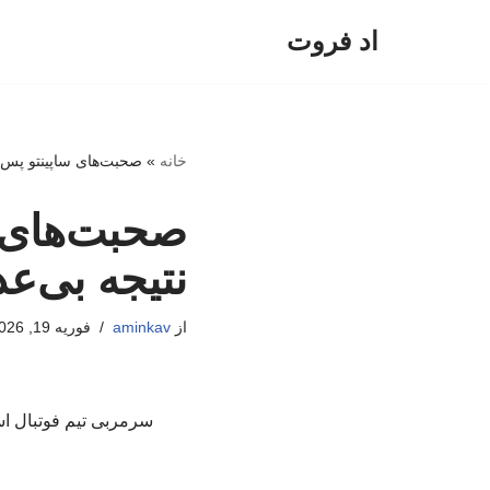
اد فروت
پرش
به
محتوا
خانه
»
صحبت‌های ساپینتو پس ا
صحبت‌های س
نتیجه بی‌عد
از
aminkav
فوریه 19, 2026
سرمربی تیم فوتبال اس