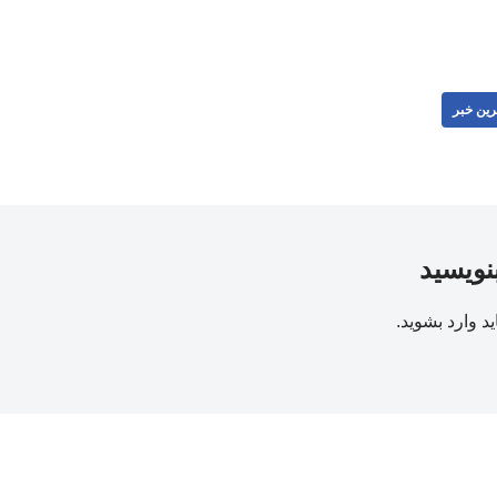
رین خبر
بنویسید
ید
وارد بشوید
.