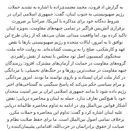
به گزارش اد فروت، محمد معتمدی‌زاده با اشاره به تشدید حملات
رژیم صهیونیستی به جنوب لبنان، گفت: جمهوری اسلامی ایران در
شروط ده‌گانه خود برای مذاکره با آمریکا، صراحتاً بر ضرورت
برقراری آتش‌بس فراگیر در تمامی جبهه‌های مقاومت، به‌ویژه لبنان
تاکید کرده بود. اما واقعیت میدانی نشان می‌دهد که از زمان طرح این
توافق تا به امروز، ایالات متحده و رژیم صهیونیستی بارها با نقض
عهد و کارشکنی، صلح را به بن‌بست کشانده‌اند. به روایت خانه ملت،
سخنگوی کمیسیون اصل نود مجلس با تمجید از نقش راهبردی
گروه‌های مقاومت در حمایت از آرمان‌های مشترک، افزود: رزمندگان
جبهه مقاومت در سخت‌ترین روزها و در جنگ‌های تحمیلی، با مردانگی
در کنار ملت ایران ایستادند و بازوی توانمند ما بودند. امروز مردانگی
و مرام سیاسی حکم می‌کند که پاسخ سنگینی به گستاخی‌های اخیر
رژیم داده شود تا بدانند جمهوری اسلامی ایران بر سر امنیت متحدان
خود با هیچ‌کس تعارف ندارد. حمله به لبنان و محاصره دریایی؛ نقض
آشکار قوانین بین‌الملل وی در ادامه به تداوم محاصره ظالمانه دریایی
علیه لبنان اشاره کرد و گفت: تداوم این محاصره و حملات مکرر،
برخلاف تمامی اصول بین‌الملل است. ما برای حفظ صلابت نظام و
صیانت از حقوق برادرانمان در حزب‌الله، اقداماتی پشیمان‌کننده را