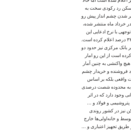
 اعلام شده است اما حالا
مسکن رد رکودی سخت به
تر شدن چشم انداز پیش رو
در خرداد ماه منتشر شده،
ار فاصله‌ی قابل توجهی با نرخ ادعایی این
فعال صنفی دارد. همچنین این مرکز میزان تورم نقطه‌به‌نقطه در بخش اجاره‌بها را نیز حدود ۳۱ تا ۳۲ درصد اعلام کرده است.
 بانک مرکزی نیز حدود دو
رده است از این رو امار
چ واکنشی به چنین آمار
 فروشنده و خریدار چشم
ت واقعی بلکه بر اساس
ان به محدوده شصت درصدی
ی وجود دارد که در اثر
پتروشیمی و فولاد و …
 نیز در کشور روندی
وسط و خانه‌اولی‌ها خارج
طریق تجهیز اعتباری و …