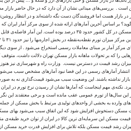
نک‌ها در بازار مسکن و حتی بازارهای ارز و سکه و … پیش از این ینز
ست . بررسی‌های میدانی نشان از آن دارد که در حال حاضر بازار 
ر در بازار هست اما فروشندگان دست نگه داشته‌اند و در انتظار روشن‌
وید؟ بر اساس آخرین آمارهای ارائه شده از سوی مرکز آمار ایران که 
نرخ تورم نقطه به نقطه مسکن در کل کشور حدود ۳۵ درصد بوده است. این آم
ای مرکز آمار بر مبنای معاملات رسمی استخراج می‌شود . از سوی دیگر
ایی را که بر تحولات ماهانه بازار مسکن تهران دلالت داشت، متوقف ک
زان رشد قیمت در دسترس نیست. وزارت راه و شهرسازی نیز هنوز هی
انتشار آمارهای رسمی در این فضا نبود آمارهای مشخص سبب می‌شود
بازار نداشته باشند. این وضعیت سبب می‌شود قیمت‌گذاری نه به صور
 نکته‌ی مهم اینجاست که آمارها نشان از رسیدن نرخ تورم در ایر
 این سال‌ها از تورم عمومی عقب مانده است و برخی معتقدند این نگران
‌های وارده به بخشی از واحدهای تولیدی مرتبط با بخش مسکن از جمله 
مسکن دستخوش افزایش شود که این اتفاق سبب می‌شود بهای مسکن
 قیمت مسکن این سرمایه‌ای ترین کالا در ایران از توان خرید طبقه‌ی مت
یزان رشد قیمت مسکن بلکه تلاش برای افزایش قدرت خرید مسکن از 