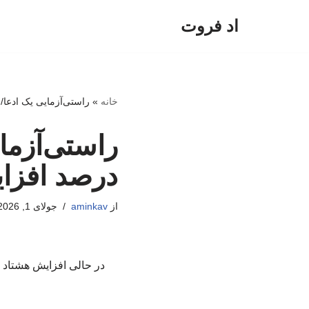
اد فروت
پرش
به
محتوا
خانه
»
راستی‌آزمایی یک ادعا/ قیمت مسکن
درصد افزا
از
aminkav
جولای 1, 2026
در حالی افزایش هشتاد 