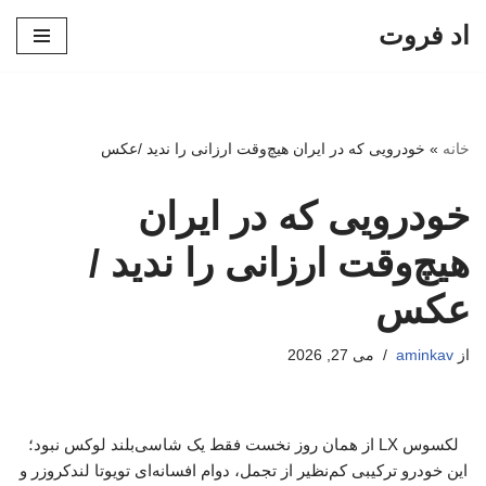
اد فروت
پرش
به
محتوا
خانه
»
خودرویی که در ایران هیچ‌وقت ارزانی را ندید /عکس
خودرویی که در ایران
هیچ‌وقت ارزانی را ندید /
عکس
از
aminkav
می 27, 2026
لکسوس LX از همان روز نخست فقط یک شاسی‌بلند لوکس نبود؛
این خودرو ترکیبی کم‌نظیر از تجمل، دوام افسانه‌ای تویوتا لندکروزر و