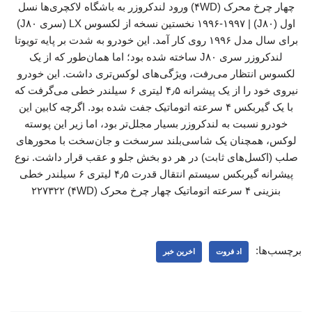
چهار چرخ محرک (۴WD) ورود لندکروزر به باشگاه لاکچری‌ها نسل
اول (J۸۰) | ۱۹۹۶-۱۹۹۷ نخستین نسخه از لکسوس LX (سری J۸۰)
برای سال مدل ۱۹۹۶ روی کار آمد. این خودرو به شدت بر پایه تویوتا
لندکروزر سری J۸۰ ساخته شده بود؛ اما همان‌طور که از یک
لکسوس انتظار می‌رفت، ویژگی‌های لوکس‌تری داشت. این خودرو
نیروی خود را از یک پیشرانه ۴٫۵ لیتری ۶ سیلندر خطی می‌گرفت که
با یک گیربکس ۴ سرعته اتوماتیک جفت شده بود. اگرچه کابین این
خودرو نسبت به لندکروزر بسیار مجلل‌تر بود، اما زیر این پوسته
لوکس، همچنان یک شاسی‌بلند سرسخت و جان‌سخت با محورهای
صلب (اکسل‌های ثابت) در هر دو بخش جلو و عقب قرار داشت. نوع
پیشرانه گیربکس سیستم انتقال قدرت ۴٫۵ لیتری ۶ سیلندر خطی
بنزینی ۴ سرعته اتوماتیک چهار چرخ محرک (۴WD) ۲۲۷۳۲۲
برچسب‌ها:
اد فروت
اخرین خبر