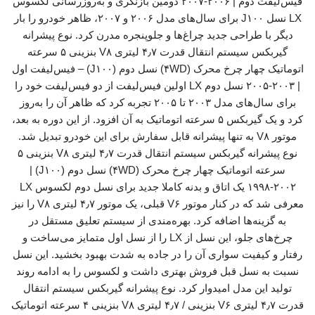
فیس‌لیفت دوم | ۲۰۰۶-۲۰۰۷ دومین بازنگری و به‌روزرسانی لکسوس
LX نسل J۱۰۰ برای سال‌های مدل ۲۰۰۶ و ۲۰۰۷، ظاهر خودرو را بار
دیگر با طراحی جدید چراغ‌ها و جلوپنجره مدرن کرد. نوع پیشرانه
گیربکس سیستم انتقال قدرت ۴٫۷ لیتری V۸ بنزینی ۵ سرعته
اتوماتیک چهار چرخ محرک (۴WD) نسل دوم (J۱۰۰) – فیس‌لیفت اول
| ۲۰۰۳-۲۰۰۵ نسل دوم LX اولین فیس‌لیفت از دو فیس‌لیفت خود را
برای سال‌های مدل ۲۰۰۳ تا ۲۰۰۵ تجربه کرد که ظاهر آن را به‌روز
کرد و یک گیربکس ۵ سرعته اتوماتیک به آن افزود. از این دوره به بعد،
موتور V۸ به تنها پیشرانه قابل سفارش برای این خودرو تبدیل شد.
نوع پیشرانه گیربکس سیستم انتقال قدرت ۴٫۷ لیتری V۸ بنزینی ۵
سرعته اتوماتیک چهار چرخ محرک (۴WD) نسل دوم (J۱۰۰) |
۱۹۹۸-۲۰۰۲ یک اتاق و بدنه کاملا جدید برای نسل دوم لکسوس LX
معرفی شد که در کنار موتور V۶ قبلی، یک موتور ۴٫۷ لیتری V۸ را نیز
به گزینه‌ها اضافه کرد. بهره‌مندی از سیستم تعلیق مستقل در
چرخ‌های جلو، این نسل از LX را از نسل اول متمایز می‌ساخت و
رفتار و کیفیت سواری آن را در جاده به شدت بهبود بخشید. این نسل
نسبت به نسل قبل فروش بهتری داشت و لکسوس را به ادامه روند
تولید این مدل امیدوار کرد. نوع پیشرانه گیربکس سیستم انتقال
قدرت ۴٫۷ لیتری V۶ بنزینی / ۴٫۷ لیتری V۸ بنزینی ۴ سرعته اتوماتیک