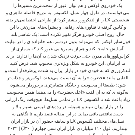
یک خودروی لوکس و هم توان عبور از سخت‌ترین مسیرها را
می‌خواستند. در طول چهار نسل، لکسوس به تدریج فاصله ظاهری و
شخصیتی LX را از لندکروزر بیشتر کرد؛ از طراحی اختصاصی‌تر بدنه
و کابین گرفته تا فناوری‌های رفاهی و پیشرانه‌های مدرن‌تر. با این
حال، روح اصلی خودرو هرگز تغییر نکرده است: یک شاسی‌بلند
فول‌سایز لوکس که می‌تواند بدون دردسر، هم خانواده‌ای را در نهایت
آسایش جابه‌جا کند و هم از مسیرهایی عبور کند که بسیاری از
کراس‌اوورهای مدرن حتی جرئت نزدیک شدن به آن‌ها را ندارند. برای
ما ایرانیان، این خودرو به شکل ویژه‌تری محبوب شد. فرض کنید
لندکروزری که به خودی خود در بازار ایران به شدت پرطرفدار است و
القابی مانند «حضرت» را به آن نسبت می‌دهند، لوکس‌تر و جذاب‌تر
شود؛ طبیعتا از محبوبیت و جایگاه متمایزتری برخوردار می‌شود،
به‌گونه‌ای که به آن لقب «اعلی‌حضرت» را می‌دهند! همین محبوبیت
زیاد باعث شد تا لکسوس LX در تمامی نسل‌ها، هیچ‌وقت رنگ ارزانی
را در بازار ایران نبیند و همیشه در رده‌های قیمتی بسیار بالا و
دست‌نیافتنی باقی‌ بماند. در این مقاله قصد داریم تا نگاهی به
نسل‌های مختلف لکسوس LX و سابقه حضور آن در بازار ایران
بیندازیم. غول ۱۱۰ میلیاردی بازار ایران نسل چهارم (J۳۰۰) | ۲۰۲۲