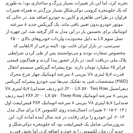
تجربه کرد، اما این بار تغییرات بسیار بزرگ و ساختاری بود؛ به طوری
که یک جلوپنجره کرومی دوکی‌شکلِ بسیار بزرگ‌تر به همراه تغییرات
فراوان در طراحی ظاهری و کابین به خودرو اضافه شد. در حالی که
موتور خودرو بدون تغییر باقی ماند، یک گیربکس جدید ۸ سرعته
اتوماتیک برای نخستین بار در این مدل به کار گرفته شد. این چهره از
نسل سوم LX به دلیل محدودیت واردات خودروهای بالای ۲۵۰۰
سی‌سی، در بازار ایران غایب بود. البته برخی از LX‌هایی که
مخصوص سفارت بودند و می‌توانستند پس از طی کردن شرایطی
پلاک ملی دریافت کنند، در بازار حضور پیدا کردند و هم‌اکنون قیمتی
فراتر ۶۵ میلیارد تومان دارند. نوع پیشرانه گیربکس سیستم انتقال
قدرت ۵٫۷ لیتری V۸ بنزینی ۸ سرعته اتوماتیک چهار چرخ محرک
(۴WD) مشخصات فنی به تفکیک تیپ‌ها تیپ خودرو پیشرانه گیربکس
دیفرانسیل J۲۰۰ LX ۵۷۰ Two Row (دو ردیف صندلی) ۵٫۷ لیتری V۸
بنزینی ۸ سرعته اتوماتیک ۴X۴ J۲۰۰ LX ۵۷۰ Three Row (سه ردیف
صندلی) ۵٫۷ لیتری V۸ بنزینی ۸ سرعته اتوماتیک ۴X۴ فیس‌لیفت اول
| ۲۰۱۳-۲۰۱۵ تغییرات اعمال‌شده روی لکسوس LX برای سال مدل
۲۰۱۳، این خودرو را برای رقابت در چند سال آینده آماده کرد. این
به‌روزرسانی شامل یک فیس‌لیفت بود که جلوپنجره دوکی‌شکل و
جدید آن زمانِ لکسوس را به خودرو اضافه کرد، اما بخش فنی و