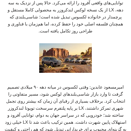
توانایی‌های واقعی آفرود را ارائه می‌کرد. حالا پس از نزدیک به سه
دهه، LX از یک نسخه لوکسِ لندکروزر به محصولی کاملا مستقل و
پرچمدار در خانواده لکسوس تبدیل شده است؛ شاسی‌بلندی که
همچنان فلسفه اصلی خود را حفظ کرده، اما هم‌زمان با فناوری و
طراحی روز تکامل یافته است.
امیرمسعود عابدین: وقتی لکسوس در میانه دهه ۹۰ میلادی تصمیم
گرفت تا وارد بازار شاسی‌بلندهای لوکس شود، مسیر متفاوتی را
انتخاب کرد. برخلاف بسیاری از رقبای آن زمان که بیشتر روی تجمل
شهری تمرکز داشتند، LX بر پایه پلتفرم سرسخت تویوتا لندکروزر
ساخته شد؛ خودرویی که در سراسر جهان به دوام، توانایی آفرود و
استهلاک پایین شهرت داشت. همین ترکیب باعث شد تا LX خیلی زود
به گزینه‌ای محبوب برای خریدارانی تبدیل شود که هم راحتی و کیفیت