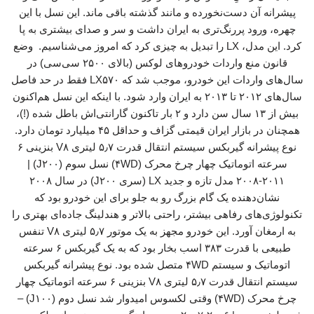
پیشرانه آن دست‌نخورده و مانند گذشته باقی ماند. این نسل با این
چهره، ورود پررنگ‌تری به ایران داشت و سر و صدای بیشتری به پا
کرد. این مدل، LX را تبدیل به چیزی کرد که امروز می‌شناسیم. وضع
قانون منع واردات خودروهای لوکس (بالای ۲۵۰۰ سی‌سی) در
سال‌های واردات این خودرو، موجب شد که LX۵۷۰ فقط در حد فاصل
سال‌های ۲۰۱۲ تا ۲۰۱۳ به ایران وارد شود. با اینکه این نسل هم‌اکنون
بیش از ۱۳ سال سن دارد و ۲ بار تاکنون گارانتی‌اش باطل شده (!)،
همچنان در بازار ایران قیمتی گزاف و حداقل ۴۵ میلیارد تومان دارد.
نوع پیشرانه گیربکس سیستم انتقال قدرت ۵٫۷ لیتری V۸ بنزینی ۶
سرعته اتوماتیک چهار چرخ محرک (۴WD) نسل سوم (J۲۰۰) |
۲۰۰۸-۲۰۱۱ مدل تازه و جدید LX (سری J۲۰۰) در سال ۲۰۰۸
نشان‌دهنده یک گام بزرگ رو به جلو برای این خودرو بود که
تکنولوژی‌های رفاهی بیشتر، راحتی بالاتر و هندلینگ جاده‌ای بهتری را
به ارمغان آورد. این خودرو مجهز به یک موتور ۵٫۷ لیتری V۸ تنفس
طبیعی با قدرت ۳۸۳ اسب بخار بود که به یک گیربکس ۶ سرعته
اتوماتیک و سیستم ۴WD متصل شده بود. نوع پیشرانه گیربکس
سیستم انتقال قدرت ۵٫۷ لیتری V۸ بنزینی ۶ سرعته اتوماتیک چهار
چرخ محرک (۴WD) وقتی لکسوس امیدوار شد نسل دوم (J۱۰۰) –