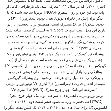
تاکنون براساس گزارش carbuzz، نسل کاملا جدید لکسوس LX
(سری J۳۰۰) که در سال ۲۰۲۲ معرفی شد، یک بازطراحی کامل از
پایه بود. این خودرو روی پلتفرم TNGA-F تویوتا ساخته شده که با
دیگر برادرانش در خانواده تویوتا، یعنی تویوتا لندکروزر (J۳۰۰) و
تویوتا سکویا (XK۸۰) مشترک است. همچنین برای نخستین بار در
تاریخ این مدل، تیپ اسپرت 'F Sport' به لیست گزینه‌ها اضافه شد؛
در این تیپ، جلوپنجره کرومی و دوکی‌شکلِ جلو با یک نسخه بدون
کروم (مشکی‌رنگ) جایگزین شده و ویژگی‌های اسپرت مرسوم در
مدل‌های F Sport لکسوس به آن اضافه شده است. گزینه‌های
پیشرانه نیز کوچک‌تر شده و به یک موتور ۳٫۴ لیتری توئین‌توربو V۶
(شامل یک مدل هیبریدی) محدود شده است. هر دو مدل از یک
گیربکس ۱۰ سرعته اتوماتیک بهره می‌برند. آخرین نسل لکسوس LX
به‌تازگی وارد بازار ایران شده و با برچسب‌های قیمتی عجیب و
باورنکردنی ۱۱۰ میلیاردی عرضه می‌شود. نوع پیشرانه گیربکس
سیستم انتقال قدرت (دیفرانسیل) ۳٫۴ لیتری V۶ توئین‌توربو بنزینی
۱۰ سرعته اتوماتیک چهار چرخ محرک (۴WD) ۳٫۴ لیتری V۶
توئین‌توربو بنزینی (هیبرید) ۱۰ سرعته اتوماتیک چهار چرخ محرک
(۴WD) اعلی‌حضرت وارد می‌شود فیس‌لیفت دوم | ۲۰۱۶-۲۰۲۱
لکسوس LX برای سال‌های مدل ۲۰۱۶ تا ۲۰۲۱ یک فیس‌لیفت دیگر را