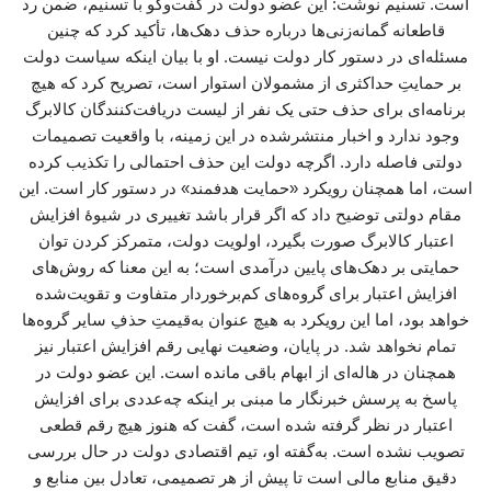
است. تسنیم نوشت: این عضو دولت در گفت‌وگو با تسنیم، ضمن رد
قاطعانه گمانه‌زنی‌ها درباره حذف دهک‌ها، تأکید کرد که چنین
مسئله‌ای در دستور کار دولت نیست. او با بیان اینکه سیاست دولت
بر حمایتِ حداکثری از مشمولان استوار است، تصریح کرد که هیچ
برنامه‌ای برای حذف حتی یک نفر از لیست دریافت‌کنندگان کالابرگ
وجود ندارد و اخبار منتشرشده در این زمینه، با واقعیت تصمیمات
دولتی فاصله دارد. اگرچه دولت این حذف احتمالی را تکذیب کرده
است، اما همچنان رویکرد «حمایت هدفمند» در دستور کار است. این
مقام دولتی توضیح داد که اگر قرار باشد تغییری در شیوهٔ افزایش
اعتبار کالابرگ صورت بگیرد، اولویت دولت، متمرکز کردن توان
حمایتی بر دهک‌های پایین درآمدی است؛ به این معنا که روش‌های
افزایش اعتبار برای گروه‌های کم‌برخوردار متفاوت و تقویت‌شده
خواهد بود، اما این رویکرد به هیچ عنوان به‌قیمتِ حذفِ سایر گروه‌ها
تمام نخواهد شد. در پایان، وضعیت نهایی رقم افزایش اعتبار نیز
همچنان در هاله‌ای از ابهام باقی مانده است. این عضو دولت در
پاسخ به پرسش خبرنگار ما مبنی بر اینکه چه‌عددی برای افزایش
اعتبار در نظر گرفته شده است، گفت که هنوز هیچ رقم قطعی
تصویب نشده است. به‌گفته او، تیم اقتصادی دولت در حال بررسی
دقیق منابع مالی است تا پیش از هر تصمیمی، تعادل بین منابع و