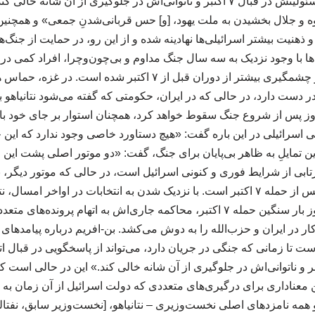
اتهامات فساد خود و نیز مسئولیتش در قبال ۷ اکتبر و ناتوانی‌اش در جلوگیری از آن
 و جلال بخشیدن به ملت یهود، [و] حس قربانی‌شدنِ جمعی» و همچنی
 ذهنیت بیشتر اسرائیلی‌ها نهادینه شده و از این رو، در حمایت از جنگ
ا با وجود نزدیک به سه سال جنگ مداوم و بی‌چون‌وچرا، افراد کمی در اس
امنیت این کشور به طور چشمگیری بیشتر از دوران قبل از ۷ اکتبر 
ر دست دارد، در حالی که در ایران، حکومتی که گفته می‌شود نتانیاهو 
ز پس از شروع جنگ سقوط خواهد کرد، همچنان استوار بر جای خود با
هی اسرائیلی در این باره گفت: «هیچ دستاورد خاصی وجود ندارد که این 
این تمایلِ به ظاهر بی‌پایان برای جنگ، گفت: «دو موتور اصلی پشت این 
ازتابی از شرایط فوری و کنونی اسرائیل است، در حالی که موتور دیگر، بازت
آگاهی و روان اسرائیلی‌ها پس از حمله ۷ اکتبر است. با نزدیک شدن به انتخابات در اواخ
انتخاباتی می‌شود که هنوز بار سنگین حمله ۷ اکتبر، محاکمه جاری‌اش به اتهام 
ست تا زمانی که جنگی در جریان دارد، می‌تواند از پاسخگویی در قبال ا
یتش در قبال ۷ اکتبر و ناتوانی‌اش در جلوگیری از آن شانه خالی کند.» این در حالی اس
عناداری برای درگیری‌های متعددی که دولت اسرائیل از آن زمان به راه 
 همه نامزدهای اصلی نخست‌وزیری – نتانیاهو، [نخست‌وزیر سابق، نفتال