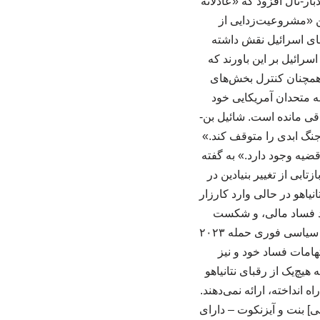
 شانه خالی کندبار-تال افزود که «عادلانه
ن «مشروعیت‌زدایی از
‌های اسرائیل نقش داشته
رائیل بر این باورند که
شده است. در غزه، حماس همچنان کنترل بخش‌های
به متحدان آمریکایی خود
قی مانده است. شائیل بن-
جنگ ابدی را متوقف کند.»
قضیه وجود دارد.» به گفته
ابی از تغییر بنیادین در
ر امسال، نتانیاهو در حالی وارد کارزار
پرونده‌های متعدد فساد مالی، و شکست
ظاهری‌اش در تمام کردن کار در ایران و حزب‌الله را به دوش می‌کشد. بن-افریم درباره پیامدهای سیاسی فوری حمله ۲۰۲۳
تهامات فساد خود و نیز
ت که هیچ‌یک از رقبای نتانیاهو
انداخته، ارائه نمی‌دهند.
ی] بنت و آیزنکوت – دارای