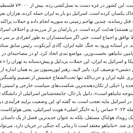
سراسر منطقه کرده است. این 
 خاک یکسان کرده است. اسرائیل دو بار به ایران حمله کرده، هزاران نفر ر
ه قتل رسانده، چندین تهاجم زمینی به سوریه انجام داده و حملات پراکنده‌
ران هستند) هدایت کرده است. در پارلمان پر از مرزبندی و اختلاف اسرائ
توافق و اجماع است، حتی اگر سیاستمداران به طور انفرادی بر سر نحو
د. در آستانه ورود به جنگ علیه ایران، گادی آیزنکوت، رئیس سابق ست
امین نتانیاهو، نخست‌وزیر، مواضع تندی اتخاذ کرد. او در مصاحبه‌ای د
 و اسرائیل به ایران، این حملات بی‌دلیل و پیش‌دستانه به تهران را «عا
شمن» توصیف کرد. یائیر لاپید، رهبر اپوزیسیون نیز به همان اندازه از
یری علیه ایران و حزب‌الله تنها تحت‌الشعاع خشمش از تصمیم واشنگتن ب
حده را «یکی از تکان‌دهنده‌ترین شکست‌های سیاست خارجی و امنیتی اسر
وجه نتانیاهو است». دانیل بار-تال، جامعه‌شناس اسرائیلی از دانشگاه 
در اسرائیل مایه تعجب است. به گفته او، این وضعیت برایند فرآیندی د
جامعه اسرائیل است که حمله ۲۰۲۳ حماس را به «لنگر اصلی» هویت اسرائیلی، یعنی هولو
یک رویداد هولناکِ مستقل، بلکه به عنوان جدیدترین فصل از یک داستان ب
دی شد. «نتانیاهو معتقد است تا زمانی که جنگی در جریان دارد، می‌توان