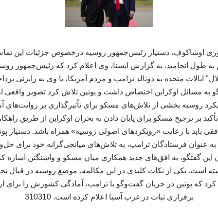
یوری اوشاکوف، دستیار رئیس‌جمهور روسیه درخصوص جزئیات این تما
به طول انجامید. به گزارش ایسنا، وی اعلام کرد که رئیس‌جمهور رو
ل" ایالات متحده به دونالد ترامپ و مردم آمریکا، با وی به رایزنی پر
و به مسائل اوکراین اختصاص داشت و پوتین تلاش کرد تصویر واقعی از 
یکرد روسیه بخشی از تلاش‌های مسکو برای تأثیرگذاری بر روایت‌های آم
 تأکید بر ترجیح مسکو برای پایان دادن به بحران اوکراین از طریق راهک
فقی باید با رعایت «رویکردهای اصولی روسیه» همراه باشد. دستیار پوت
ه عنوان فرستادگان ترامپ، به تلاش‌های میانجی‌گرانه خود برای حل‌و
ن این گفتگو، به افق‌های جدید همکاری میان مسکو و واشنگتن اشاره کرد
سته است. یکی از نکات کلیدی در این مکالمه، موضع روسیه در قبال تحو
کرد که پوتین در جریان گفت‌وگو با ترامپ، آمادگی کشورش را برای 
برقراری ثبات در غرب آسیا اعلام کرده است. 310310