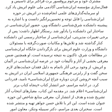
مشترک خود و مرحوم پروفسور برت فراگنر برای تأسیس و
فعال‌سازی مؤسسه ایران‌شناسی آکادمی ملی علوم اتریش یاد کرد.
او سرمایه‌گذاری‌های علمی انجام‌شده در اتریش در حوزه
ایران‌شناسی را قابل توجه و تحسین‌برانگیز دانست و با اشاره به
پیشینه دانشکده شرق‌شناسی دانشگاه وین، حضور ایران‌شناسی در
ساختار این دانشکده را یادآور شد. رستگار اظهار داشت: پس از
برخی تغییرات مدیریتی، ایران‌شناسی از ساختار رسمی این دانشکده
کنار گذاشته شد و تلاش‌ها و مکاتبات صورت‌گرفته با مسئولان
دانشگاه و وزارت علوم اتریش برای بازگرداندن جایگاه ایران‌شناسی
در مطالعات شرق، تاکنون به نتیجه نرسیده است. او همچنین ضمن
معرفی بخشی از آثار و تألیفات خود در عرصه ایران‌شناسی در آلمان
و اتریش، از وجود برخی آثار ناتمام به دلیل فقدان حمایت‌های لازم
سخن گفت و از رایزنی فرهنگی جمهوری اسلامی ایران در اتریش به
سبب آنچه «روشن کردن دوباره چراغ ایران‌شناسی» نامید، قدردانی
کرد. در ادامه مراسم، خبر انتشار کتاب «پنجاه کتاب برتر
ایران‌شناسی» اعلام شد. در مقدمه این کتاب، معیارهای انتخاب آثار
تشریح شده و هدف از انتشار آن، معرفی منابع شاخص این حوزه
عنوان شده است. این اثر با تلاش حسن جواهر تهیه و منتشر شده
است. سخنران بعدی مراسم، دکتر سیبیله ونتکر، معاون امور