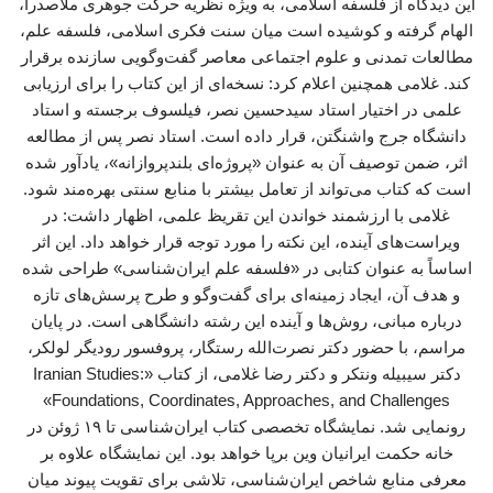
این دیدگاه از فلسفه اسلامی، به ویژه نظریه حرکت جوهری ملاصدرا،
الهام گرفته و کوشیده است میان سنت فکری اسلامی، فلسفه علم،
مطالعات تمدنی و علوم اجتماعی معاصر گفت‌وگویی سازنده برقرار
کند. غلامی همچنین اعلام کرد: نسخه‌ای از این کتاب را برای ارزیابی
علمی در اختیار استاد سیدحسین نصر، فیلسوف برجسته و استاد
دانشگاه جرج واشنگتن، قرار داده است. استاد نصر پس از مطالعه
اثر، ضمن توصیف آن به عنوان «پروژه‌ای بلندپروازانه»، یادآور شده
است که کتاب می‌تواند از تعامل بیشتر با منابع سنتی بهره‌مند شود.
غلامی با ارزشمند خواندن این تقریظ علمی، اظهار داشت: در
ویراست‌های آینده، این نکته را مورد توجه قرار خواهد داد. این اثر
اساساً به عنوان کتابی در «فلسفه علم ایران‌شناسی» طراحی شده
و هدف آن، ایجاد زمینه‌ای برای گفت‌وگو و طرح پرسش‌های تازه
درباره مبانی، روش‌ها و آینده این رشته دانشگاهی است. در پایان
مراسم، با حضور دکتر نصرت‌الله رستگار، پروفسور رودیگر لولکر،
دکتر سیبیله ونتکر و دکتر رضا غلامی، از کتاب «Iranian Studies:
Foundations, Coordinates, Approaches, and Challenges»
رونمایی شد. نمایشگاه تخصصی کتاب ایران‌شناسی تا ۱۹ ژوئن در
خانه حکمت ایرانیان وین برپا خواهد بود. این نمایشگاه علاوه بر
معرفی منابع شاخص ایران‌شناسی، تلاشی برای تقویت پیوند میان