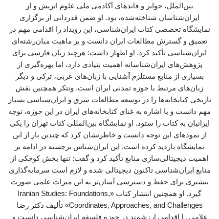
بین‌الملل، جوایز و فاندهای آکادمی ملی علوم اتریش و از
ایران‌شناسان شناخته‌شده، بود. او ضمن قدردانی از برگزاری
نمایشگاه تخصصی کتاب ایران‌شناسی، این رویداد را اقدامی مهم در
تعمیق و گسترش مطالعات ایران دانست و بر ماهیت میان‌رشته‌ای
ایران‌شناسی تأکید کرد. او اظهار داشت: هرچند زبان فارسی برای
پژوهش‌های ایران‌شناسانه اهمیت بنیادی دارد، اما بهره‌گیری از
بسیاری از منابع مستلزم آشنایی با زبان‌های عربی، ترکی و دیگر
زبان‌های مرتبط با حوزه تمدنی ایران است. ونتکر همچنین نقش
تاریخی کتابخانه‌ها را در توسعه مطالعات شرق و ایران‌شناسی بسیار
مهم دانست و با اشاره به غنای کتابخانه‌های ایران در این حوزه، توجه
ایرانیان به کتاب را ستود. او نمایشگاه بین‌المللی کتاب تهران را یکی
از نمودهای این توجه دانست و خاطرنشان کرد که چندین بار از این
نمایشگاه بازدید کرده است. این ایران‌شناس برجسته در ادامه بر
اهمیت دیجیتالی‌سازی منابع تأکید کرد و گفت: تنها بخش کوچکی از
منابع ایران‌شناسی تاکنون دیجیتالی شده و لازم است سرمایه‌گذاری
بیشتری برای حفظ و دسترسی آسان‌تر به این میراث علمی صورت
گیرد. او همچنین انتشار کتاب «Iranian Studies: Foundations,
Coordinates, Approaches, and Challenges» تألیف دکتر رضا
غلامی را اقدامی ارزشمند در حوزه فلسفه ایران‌شناسی دانست و