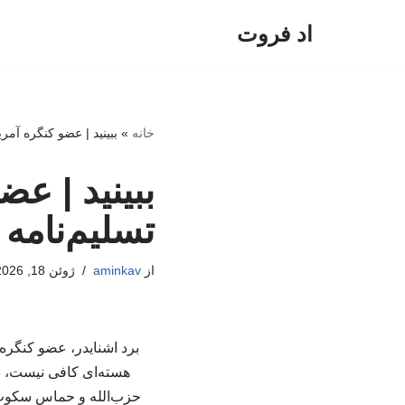
اد فروت
پرش
به
محتوا
خانه
»
ببینید | عضو کنگره آمر
ببینید | عض
تسلیم‌نام
از
aminkav
ژوئن 18, 2026
برد اشنایدر، عضو کنگره آ
هسته‌ای کافی نیست، در
حزب‌الله و حماس سکوت 