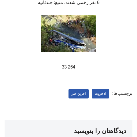
6 نفر زخمی شدند. منبع: چندثانیه
264 33
برچسب‌ها:
اد فروت
اخرین خبر
دیدگاهتان را بنویسید