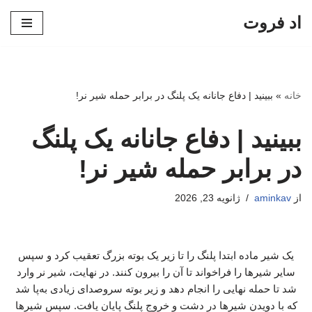
اد فروت
پرش
به
محتوا
خانه
»
ببینید | دفاع جانانه یک پلنگ در برابر حمله شیر نر!
ببینید | دفاع جانانه یک پلنگ
در برابر حمله شیر نر!
از
aminkav
ژانویه 23, 2026
یک شیر ماده ابتدا پلنگ را تا زیر یک بوته بزرگ تعقیب کرد و سپس
سایر شیرها را فراخواند تا آن را بیرون کنند. در نهایت، شیر نر وارد
شد تا حمله نهایی را انجام دهد و زیر بوته سروصدای زیادی به‌پا شد
که با دویدن شیرها در دشت و خروج پلنگ پایان یافت. سپس شیرها