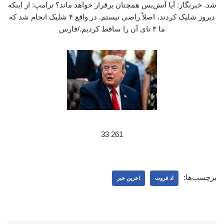
شد. خبرنگار: آیا آتش‌بس همچنان برقرار خواهد ماند؟ ترامپ: از اینکه
دیروز شلیک کردند، اصلاً راضی نیستم. در واقع ۴ شلیک انجام شد که
ما ۳ تای آن‌ را ساقط کردیم./فارس
261 33
برچسب‌ها:
اد فروت
اخرین خبر