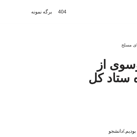
404
برگه نمونه
های مسلح
وسوی از
 ستاد کل
بودیم./دانشجو