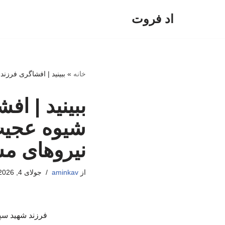
اد فروت
پرش
به
محتوا
خانه
»
ببینید | افشاگری فرزن
ببینید | ا
شیوه عجیب 
نیروهای م
از
aminkav
جولای 4, 2026
فرزند شهید سپه