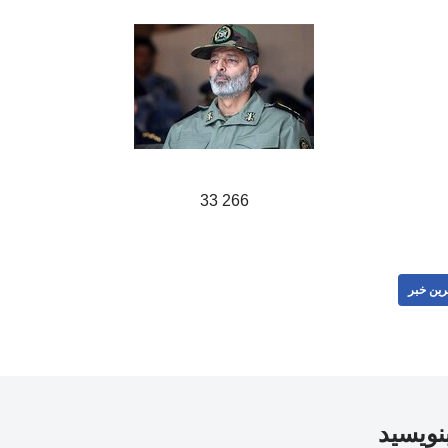
266 33
رین خبر
بنویسید