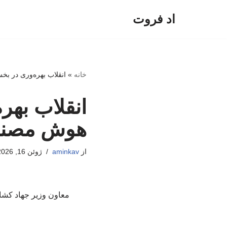
اد فروت
پرش
به
محتوا
خانه
»
انقلاب بهره‌وری در ب
انقلاب بهر
هوش مصن
از
aminkav
ژوئن 16, 2026
معاون وزیر جهاد کشا