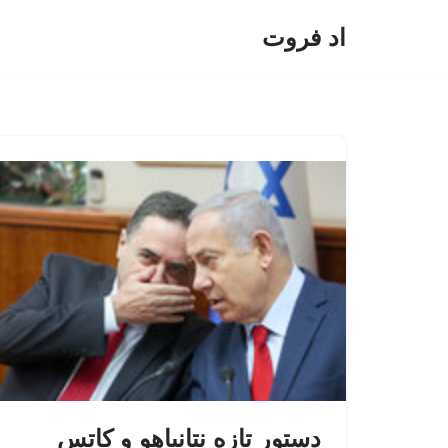
اد فروت
پرش
به
محتوا
دستور تازه نتانیاهو و کاتس